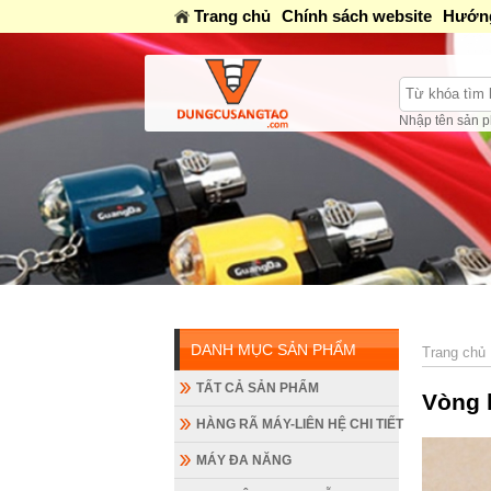
Trang chủ
Chính sách website
Hướng
Nhập tên sản p
Mở cửa: Sáng 8 AM-12AM / Ch
DANH MỤC SẢN PHẨM
Trang chủ
TẤT CẢ SẢN PHẨM
Vòng 
HÀNG RÃ MÁY-LIÊN HỆ CHI TIẾT
MÁY ĐA NĂNG