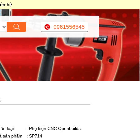
iên hệ
0961556545
r
ân loại
: Phụ kiện CNC Openbuilds
ã sản phẩm
: SP714