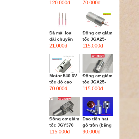
phẳng - độ
dùng cho mũi
120.000đ
70.000đ
hạt: thô #46
taro từ M1-
M12
Đá mài loại
Động cơ giảm
dài chuyên
tốc JGA25-
dùng mài
370 3-12 VDC.
21.000đ
115.000đ
khuôn kim
Motor hộp số
loại, đá mài
mini JGA25-
cạnh,...
370...
Motor 540 6V
Động cơ giảm
tốc độ cao
tốc JGA25-
20.000 vòng/
310 6-12 VDC.
70.000đ
115.000đ
phút, high
Motor hộp số
torque
mini JGA25-
310
Động cơ giảm
Dao tiện hạt
tốc JGY370
gỗ tròn (bằng
DC bánh răng
thép trắng)
115.000đ
90.000đ
tự khóa mô-
trục 8mm