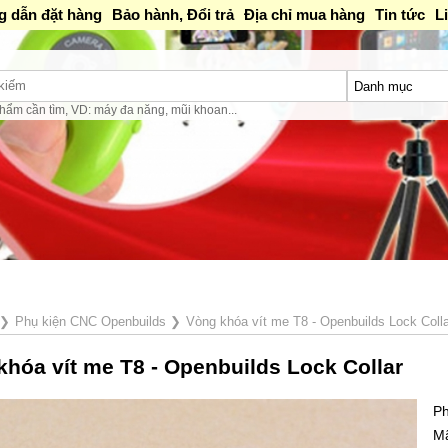
 dẫn đặt hàng
Bảo hành, Đổi trả
Địa chỉ mua hàng
Tin tức
L
hẩm cần tìm, VD: máy đa năng, mũi khoan...
iều 1:30PM-16PM / Tối 18h-20h
❯
Phụ kiện CNC Openbuilds
❯
Vòng khóa vít me T8 - Openbuilds Lock Colla
khóa vít me T8 - Openbuilds Lock Collar
Ph
M