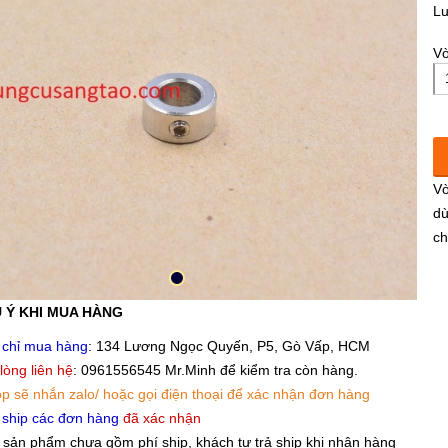
L
Vò
Vò
dù
ch
 Ý KHI MUA HÀNG
 chỉ mua hàng
: 134 Lương Ngọc Quyến, P5, Gò Vấp, HCM
 lòng liên hệ
: 0961556545 Mr.Minh để kiểm tra còn hàng.
p sẽ nhắn zalo/ hoặc gọi điện thoại để xác nhận đơn hàng
 ship các đơn hàng
đã xác nhận
 sản phẩm chưa gồm phí ship, khách tự trả ship khi nhận hàng