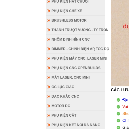
PHỤ KIỆN HẠT CHUỖI
PHỤ KIỆN CHẾ XE
BRUSHLESS MOTOR
THANH TRƯỢT VUÔNG - TY TRÒN
NHÔM ĐỊNH HÌNH CNC
DIMMER - CHỈNH ĐIỆN ÁP, TỐC ĐỘ
PHỤ KIỆN MÁY CNC, LASER MINI
PHỤ KIỆN CNC OPENBUILDS
MÁY LASER, CNC MINI
ỐC LỤC GIÁC
CÁC LƯU
DAO KHẮC CNC
Địa
MOTOR DC
Vui
Sho
PHỤ KIỆN CẮT
Chỉ
PHỤ KIỆN KẾT NỐI ĐA NĂNG
Giá