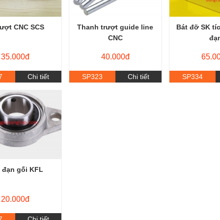
trượt CNC SCS
Thanh trượt guide line
Bát đỡ SK tí
CNC
đạ
35.000đ
40.000đ
65.0
7
Chi tiết
SP323
Chi tiết
SP334
 đạn gối KFL
20.000đ
7
Chi tiết