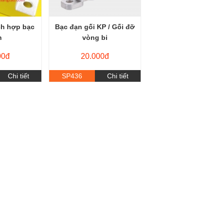
ch hợp bạc
Bạc đạn gối KP / Gối đỡ
n
vòng bi
00đ
20.000đ
Chi tiết
SP436
Chi tiết