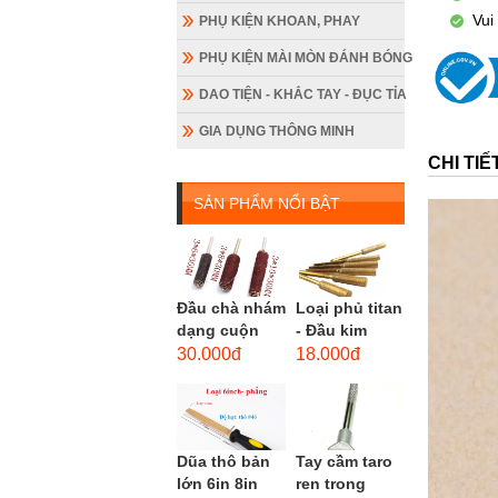
Vui
PHỤ KIỆN KHOAN, PHAY
PHỤ KIỆN MÀI MÒN ĐÁNH BÓNG
DAO TIỆN - KHẮC TAY - ĐỤC TỈA
GIA DỤNG THÔNG MINH
CHI TI
SẢN PHẨM NỔI BẬT
Đầu chà nhám
Loại phủ titan
dạng cuộn
- Đầu kim
loại dài gắn
cương hình
30.000đ
18.000đ
máy khoan,
trụ loại dài
cốt 3mm
(mũi mài...
đầu...
Dũa thô bản
Tay cầm taro
lớn 6in 8in
ren trong