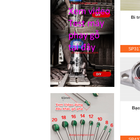
Bi 
SP31
Bạc
SP43