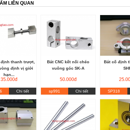
ẨM LIÊN QUAN
định thanh trượt,
Bát CNC kết nối chéo
Bát cố định 
 vòng định vị giới
vuông góc SK-A
SH
hạn...
35.000đ
50.000đ
25.0
6
Chi tiết
sp991
Chi tiết
SP318