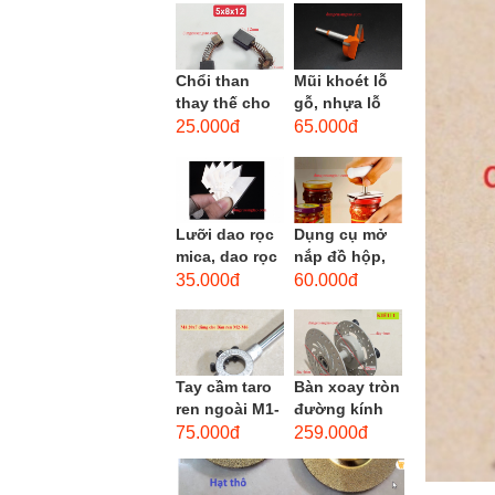
men xoắn
cao...
Chổi than
Mũi khoét lỗ
thay thế cho
gỗ, nhựa lỗ
động cơ, chổi
lớn D40mm-
25.000đ
65.000đ
than sửa
D60mm (Hole
motor máy
opener)
khoan,...
Lưỡi dao rọc
Dụng cụ mở
mica, dao rọc
nắp đồ hộp,
cáp hình
mở nắp lon
35.000đ
60.000đ
thang
thủy tinh
đường kính...
Tay cầm taro
Bàn xoay tròn
ren ngoài M1-
đường kính
M1.8 (mã
22cm bằng
75.000đ
259.000đ
16x5) / Tay
sắt
vặn Bàn ren