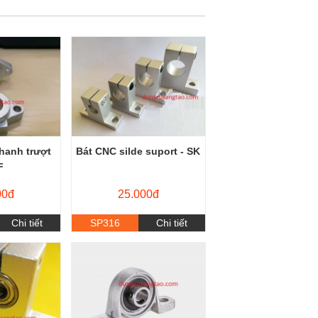
thanh trượt
Bát CNC silde suport - SK
F
00đ
25.000đ
Chi tiết
SP316
Chi tiết