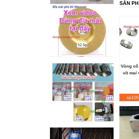
M2-M6 (mã...
SẢN PH
Vòng cố 
vít me/
sp105