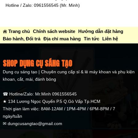
Hotline / Zalo: 0961556545 (Mr. Minh)
Trang chủ
Chính sách website
Hướng dẫn đặt hàng
Bảo hành, Đổi trả
Địa chỉ mua hàng
Tin tức
Liên hệ
SHOP DỤNG CỤ SÁNG TẠO
Dụng cụ sáng tạo | Chuyên cung cấp sỉ & lẻ máy khoan và phụ kiện
khoan, cắt, mài, đánh bóng
☎ Hotline/Zalo: Mr.Minh 0961556545
★ 134 Lương Ngọc Quyến P.5 Q.Gò Vấp Tp.HCM
Thời gian làm việc: 8AM-12AM / 1PM-4PM / 6PM-8PM / 7
ngày/tuần
✉ dungcusangtao@gmail.com