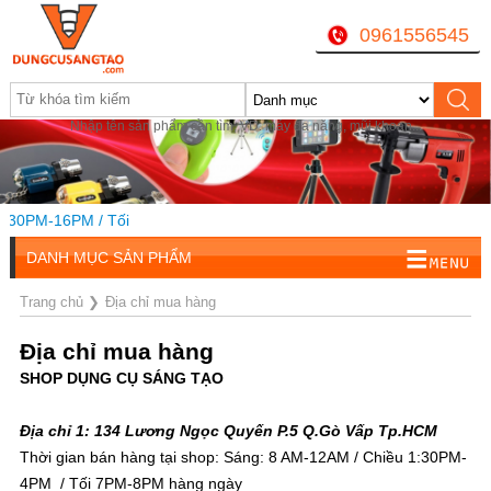
0961556545
Nhập tên sản phẩm cần tìm, VD: máy đa năng, mũi khoan...
:30PM-16PM / Tối
DANH MỤC SẢN PHẨM
Trang chủ
❯
Địa chỉ mua hàng
Địa chỉ mua hàng
SHOP DỤNG CỤ SÁNG TẠO
Địa chỉ 1: 134 Lương Ngọc Quyến P.5 Q.Gò Vấp Tp.HCM
Thời gian bán hàng tại shop: Sáng: 8 AM-12AM / Chiều 1:30PM-
4PM / Tối 7PM-8PM hàng ngày