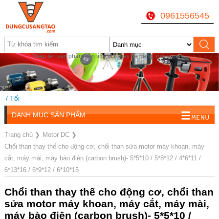
0961556545
Nhập tên sản phẩm cần tìm, VD: máy đa năng, mũi khoan...
Mở cửa: Sáng 8 AM-12AM / Chiều 1:30PM-16PM / Tối
18h-20h
DANH MỤC SẢN PHẨM
Trang chủ
❯
Motor DC
❯
Chổi than thay thế cho động cơ, chổi than sửa motor máy khoan, máy
cắt, máy mài, máy bào điện (carbon brush)- 5*5*10 / 5*8*12 / 4*6*11 /
6*13*16 / 6*9*12 / 6*10*15
Chổi than thay thế cho động cơ, chổi than
sửa motor máy khoan, máy cắt, máy mài,
máy bào điện (carbon brush)- 5*5*10 /