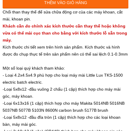
THÊM VÀO GIỎ HÀNG
30.000đ
Chổi than thay thế để sửa chữa động cơ của các máy khoan, cắt
mài, khoan pin.
Loại 5x8x15 (1 cặp)
Khách cần đo chính xác kích thước cần thay thế hoặc không
30.000đ
vừa có thể mài cục than cho bằng với kích thước lỗ sẵn trong
máy.
Loại 6x13x16 (1 cặp)
Kích thước chi tiết xem trên hình sản phẩm. Kích thước và hình
30.000đ
được đo chụp thực tế trên sản phẩm nên có thể sai lệch 0.1-0.3mm
Loại 3x10x13 (1 cặp)
Một số loại quý khách tham khảo:
30.000đ
- Loại 4.2x4.5x4.9 phù hợp cho loại máy mài Little Lux TKS-1500
electric batch electric.
Loại 6x9x12 (1 cặp)
-Loại 5x8x12 -đầu vuông 2 chấu (1 cặp) thích hợp cho máy mài
30.000đ
góc, máy khoan.
-Loại 6x13x16 (1 cặp) thích hợp cho máy Makita 5014NB 5016NB
Loại 6x10x15 (1 căp)
5037NB 5077B 5103N 8600N carbon brush 5177B brush
30.000đ
-Loại 5x8x12 -đầu đĩa tròn (1 cặp) thích hợp cho các loại khoan
bàn, máy mài góc.