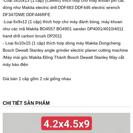
-Loại 3x10x13 (1 cặp) (CB440) thích hợp cho máy khoan pin các
dòng như Makita electric drill DDF483 DDF446 electric wrench
DF347DWE DDF446RFE
-Loại 6x9x12 (1 cặp) thích hợp cho máy đánh bóng, máy khoan
như các mã Makita BO4557 BO4901 sander DP4001/4010/4011
hand drill carbon brush DP2011
- Loại 6x10x15 (1 cặp) thích hợp dòng máy Makita Dongcheng
Bosch Dewalt Stanley angle grinder electric planer cutting machine
/Máy mài góc Makita Đông Thành Bosch Dewalt Stanley Máy cắt
máy bào điện
Giá bán 1 căp gồm 2 cái giống nhau
CHI TIẾT SẢN PHẨM