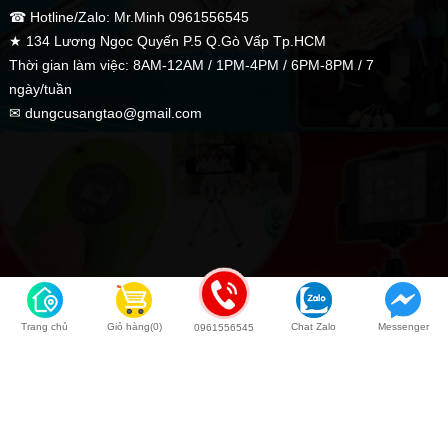
☎ Hotline/Zalo: Mr.Minh 0961556545
★ 134 Lương Ngọc Quyến P.5 Q.Gò Vấp Tp.HCM
Thời gian làm việc: 8AM-12AM / 1PM-4PM / 6PM-8PM / 7
ngày/tuần
✉ dungcusangtao@gmail.com
Trang chủ
Giỏ hàng(0)
Chat Zalo
Messenger
0961556545
Back to top