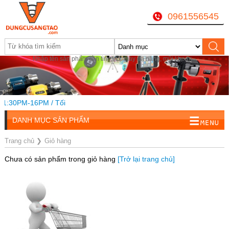
0961556545
Nhập tên sản phẩm cần tìm, VD: máy đa năng, mũi khoan...
 1:30PM-16PM / Tối
DANH MỤC SẢN PHẨM
Trang chủ
❯
Giỏ hàng
Chưa có sản phẩm trong giỏ hàng
[Trở lại trang chủ]