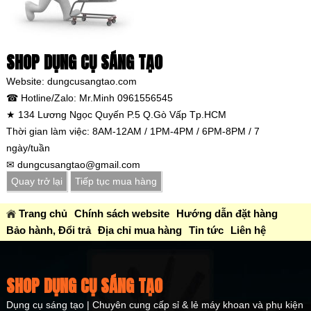
SHOP DỤNG CỤ SÁNG TẠO
Website: dungcusangtao.com
☎ Hotline/Zalo: Mr.Minh 0961556545
★ 134 Lương Ngọc Quyến P.5 Q.Gò Vấp Tp.HCM
Thời gian làm việc: 8AM-12AM / 1PM-4PM / 6PM-8PM / 7
ngày/tuần
✉ dungcusangtao@gmail.com
Quay trở lại
Tiếp tục mua hàng
Trang chủ
Chính sách website
Hướng dẫn đặt hàng
Bảo hành, Đổi trả
Địa chỉ mua hàng
Tin tức
Liên hệ
SHOP DỤNG CỤ SÁNG TẠO
Dụng cụ sáng tạo | Chuyên cung cấp sỉ & lẻ máy khoan và phụ kiện