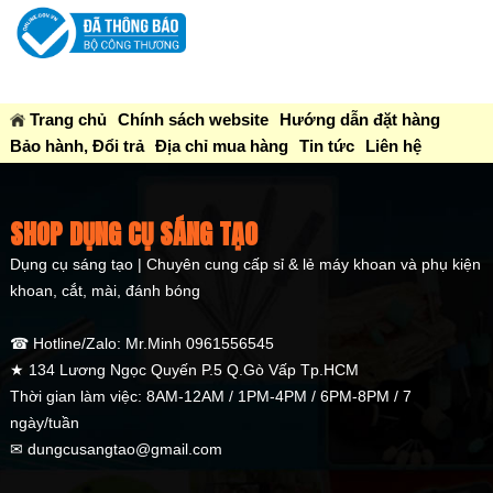
Trang chủ
Chính sách website
Hướng dẫn đặt hàng
Bảo hành, Đổi trả
Địa chỉ mua hàng
Tin tức
Liên hệ
SHOP DỤNG CỤ SÁNG TẠO
Dụng cụ sáng tạo | Chuyên cung cấp sỉ & lẻ máy khoan và phụ kiện
khoan, cắt, mài, đánh bóng
☎ Hotline/Zalo: Mr.Minh 0961556545
★ 134 Lương Ngọc Quyến P.5 Q.Gò Vấp Tp.HCM
Thời gian làm việc: 8AM-12AM / 1PM-4PM / 6PM-8PM / 7
ngày/tuần
✉ dungcusangtao@gmail.com