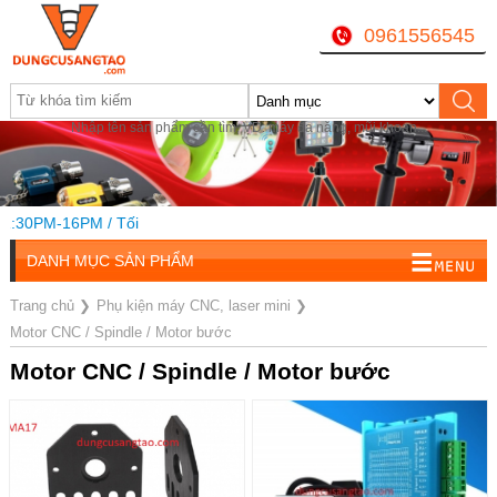
0961556545
Nhập tên sản phẩm cần tìm, VD: máy đa năng, mũi khoan...
1:30PM-16PM / Tối
DANH MỤC SẢN PHẨM
Trang chủ
❯
Phụ kiện máy CNC, laser mini
❯
Motor CNC / Spindle / Motor bước
Motor CNC / Spindle / Motor bước