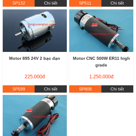
SP132
Chi tiết
SP511
Chi tiết
Motor 895 24V 2 bạc đạn
Motor CNC 500W ER11 high
grade
225.000đ
1.250.000đ
SP599
Chi tiết
SP808
Chi tiết