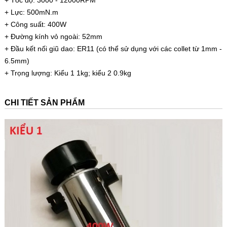
+ Lực: 500mN.m
Collet ER11 6mm (đầu kẹp khoan)
+ Công suất: 400W
45.000đ
+ Đường kính vỏ ngoài: 52mm
+ Đầu kết nối giũ dao: ER11 (có thể sử dụng với các collet từ 1mm -
Collet ER11 6.35mm (đầu kẹp mũi khoan)
6.5mm)
45.000đ
+ Trọng lượng: Kiểu 1 1kg; kiểu 2 0.9kg
Collet ER11 6.5mm (đầu kẹp mũi khoan)
CHI TIẾT SẢN PHẨM
45.000đ