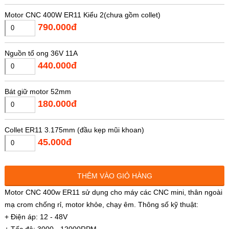
Motor CNC 400W ER11 Kiểu 2(chưa gồm collet)
790.000đ
Nguồn tổ ong 36V 11A
440.000đ
Bát giữ motor 52mm
180.000đ
Collet ER11 3.175mm (đầu kẹp mũi khoan)
45.000đ
Collet ER11 4.0mm (đầu kẹp mũi khoan)
THÊM VÀO GIỎ HÀNG
45.000đ
Motor CNC 400w ER11 sử dụng cho máy các CNC mini, thân ngoài
mạ crom chống rỉ, motor khỏe, chạy êm. Thông số kỹ thuật:
Collet ER11 5.0mm (đầu kẹp mũi khoan)
+ Điện áp: 12 - 48V
45.000đ
+ Tốc độ: 3000 - 12000RPM