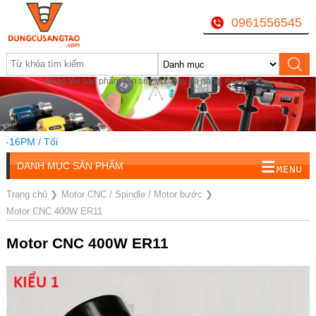
0961556545
Nhập tên sản phẩm cần tìm, VD: máy đa năng, mũi khoan...
PM / Tối
DANH MỤC SẢN PHẨM
Trang chủ
❯
Motor CNC / Spindle / Motor bước
❯
Motor CNC 400W ER11
Motor CNC 400W ER11