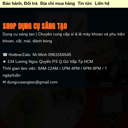
Bảo hành, Đổi trả
Địa chỉ mua hàng
Tin tức
Liên hệ
SHOP DỤNG CỤ SÁNG TẠO
Dụng cụ sáng tạo | Chuyên cung cấp sỉ & lẻ máy khoan và phụ kiện
khoan, cắt, mài, đánh bóng
☎ Hotline/Zalo: Mr.Minh 0961556545
★ 134 Lương Ngọc Quyến P.5 Q.Gò Vấp Tp.HCM
Thời gian làm việc: 8AM-12AM / 1PM-4PM / 6PM-8PM / 7
ngày/tuần
✉ dungcusangtao@gmail.com