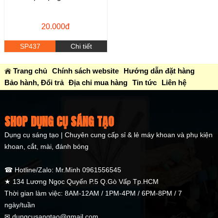
20.000đ
SP437
Chi tiết
Trang chủ
Chính sách website
Hướng dẫn đặt hàng
Bảo hành, Đổi trả
Địa chỉ mua hàng
Tin tức
Liên hệ
SHOP DỤNG CỤ SÁNG TẠO
Dụng cụ sáng tạo | Chuyên cung cấp sỉ & lẻ máy khoan và phụ kiện
khoan, cắt, mài, đánh bóng
☎ Hotline/Zalo: Mr.Minh 0961556545
★ 134 Lương Ngọc Quyến P.5 Q.Gò Vấp Tp.HCM
Thời gian làm việc: 8AM-12AM / 1PM-4PM / 6PM-8PM / 7
ngày/tuần
✉ dungcusangtao@gmail.com