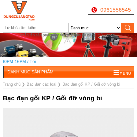
0961556545
Nhập tên sản phẩm cần tìm, VD: máy đa năng, mũi khoan...
30PM-16PM / Tối
DANH MỤC SẢN PHẨM
Trang chủ
❯
Bạc đạn các loại
❯
Bạc đạn gối KP / Gối đỡ vòng bi
Bạc đạn gối KP / Gối đỡ vòng bi