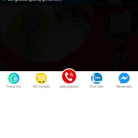
Trang chủ
Giỏ hàng(0)
Chat Zalo
Messenger
0961556545
Back to top
COPYRIGHT © 2020 Dụng Cụ Sáng Tạo | Kingweb.vn