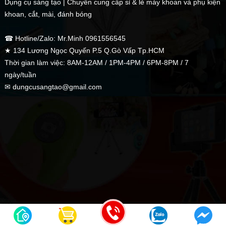
Dụng cụ sáng tạo | Chuyên cung cấp sỉ & lẻ máy khoan và phụ kiện
khoan, cắt, mài, đánh bóng
☎ Hotline/Zalo: Mr.Minh 0961556545
★ 134 Lương Ngọc Quyến P.5 Q.Gò Vấp Tp.HCM
Thời gian làm việc: 8AM-12AM / 1PM-4PM / 6PM-8PM / 7
ngày/tuần
✉ dungcusangtao@gmail.com