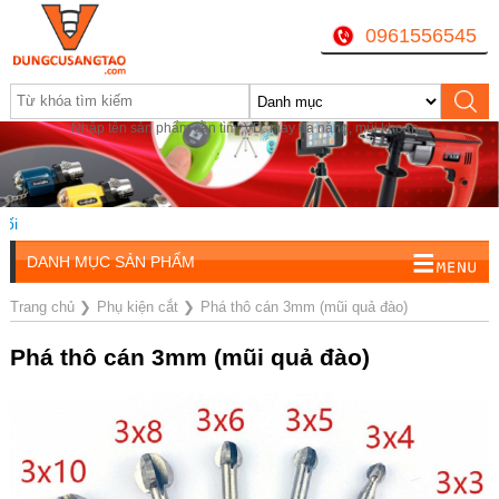
0961556545
Nhập tên sản phẩm cần tìm, VD: máy đa năng, mũi khoan...
DANH MỤC SẢN PHẨM
Trang chủ
❯
Phụ kiện cắt
❯
Phá thô cán 3mm (mũi quả đào)
Phá thô cán 3mm (mũi quả đào)