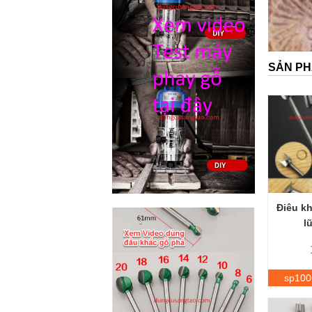
SẢN PH
Điêu kh
l
sp100