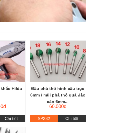
 khắc Hilda
Đầu phá thô hình cầu trục
6mm / mũi phá thô quả đào
cán 6mm...
00đ
60.000đ
Chi tiết
SP232
Chi tiết