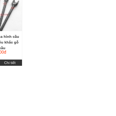
ũa hình cầu
êu khắc gỗ
cầu
00đ
Chi tiết