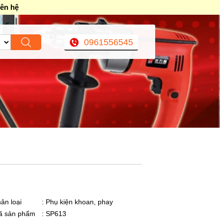
iên hệ
0961556545
ân loại
: Phụ kiện khoan, phay
ã sản phẩm
: SP613