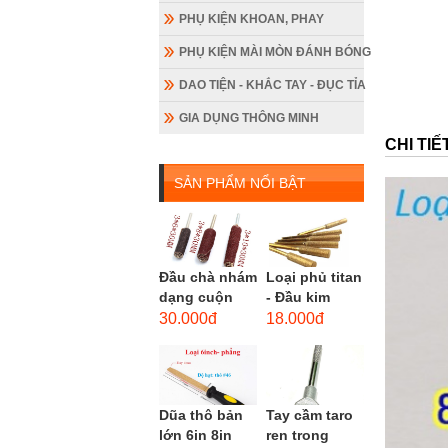
PHỤ KIỆN KHOAN, PHAY
PHỤ KIỆN MÀI MÒN ĐÁNH BÓNG
DAO TIỆN - KHẮC TAY - ĐỤC TỈA
GIA DỤNG THÔNG MINH
CHI TI
SẢN PHẨM NỔI BẬT
Đầu chà nhám
Loại phủ titan
dạng cuộn
- Đầu kim
loại dài gắn
cương hình
30.000đ
18.000đ
máy khoan,
trụ loại dài
cốt 3mm
(mũi mài...
đầu...
Dũa thô bản
Tay cầm taro
lớn 6in 8in
ren trong