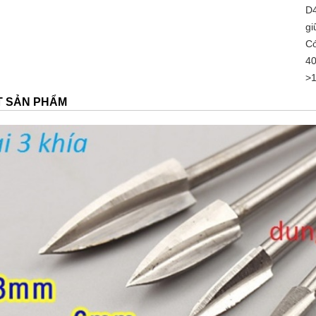
D
gi
Có
40
>
ẾT SẢN PHẨM