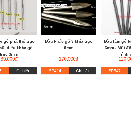
c gỗ phá thô trục
Đầu khắc gỗ 3 khía trục
Đầu làm gỗ l
mũi điêu khắc gỗ
6mm
3mm / Mũi đi
trục 3mm
hình 
30.000đ
170.000đ
120.0
3
Chi tiết
SP424
Chi tiết
SP547