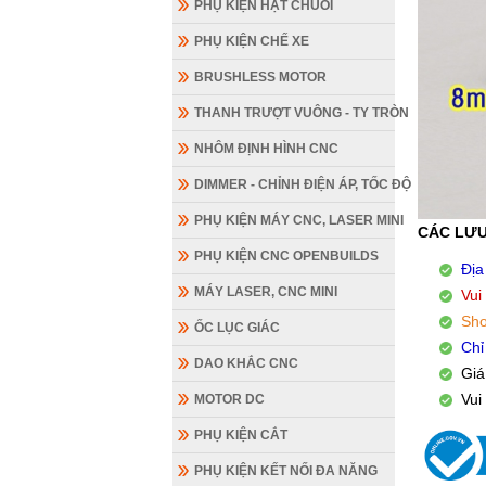
PHỤ KIỆN HẠT CHUỖI
PHỤ KIỆN CHẾ XE
BRUSHLESS MOTOR
THANH TRƯỢT VUÔNG - TY TRÒN
NHÔM ĐỊNH HÌNH CNC
DIMMER - CHỈNH ĐIỆN ÁP, TỐC ĐỘ
PHỤ KIỆN MÁY CNC, LASER MINI
CÁC LƯU
PHỤ KIỆN CNC OPENBUILDS
Địa
MÁY LASER, CNC MINI
Vui
Sho
ỐC LỤC GIÁC
Chỉ
DAO KHẮC CNC
Giá
Vui
MOTOR DC
PHỤ KIỆN CẮT
PHỤ KIỆN KẾT NỐI ĐA NĂNG