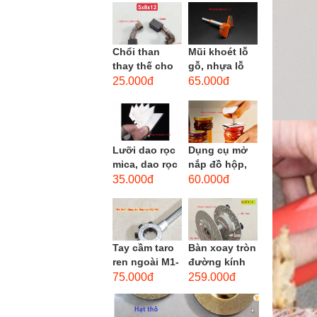
men xoắn
cao...
Chổi than
Mũi khoét lỗ
thay thế cho
gỗ, nhựa lỗ
động cơ, chổi
lớn D40mm-
25.000đ
65.000đ
than sửa
D60mm (Hole
motor máy
opener)
khoan,...
Lưỡi dao rọc
Dụng cụ mở
mica, dao rọc
nắp đồ hộp,
cáp hình
mở nắp lon
35.000đ
60.000đ
thang
thủy tinh
đường kính...
Tay cầm taro
Bàn xoay tròn
ren ngoài M1-
đường kính
M1.8 (mã
22cm bằng
75.000đ
259.000đ
16x5) / Tay
sắt
vặn Bàn ren