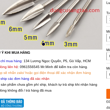
L
Tr
M
M
 Ý KHI MUA HÀNG
 chỉ mua hàng
: 134 Lương Ngọc Quyến, P5, Gò Vấp, HCM
 lòng liên hệ
: 0961556545 Mr.Minh để kiểm tra còn hàng.
M
p sẽ nhắn zalo/ hoặc gọi điện thoại để xác nhận đơn hàng
 ship các đơn hàng
đã xác nhận
 sản phẩm chưa gồm phí ship, khách tự trả ship khi nhận hàng
 lòng không đổi / trả hàng đã mua
Đầ
đi