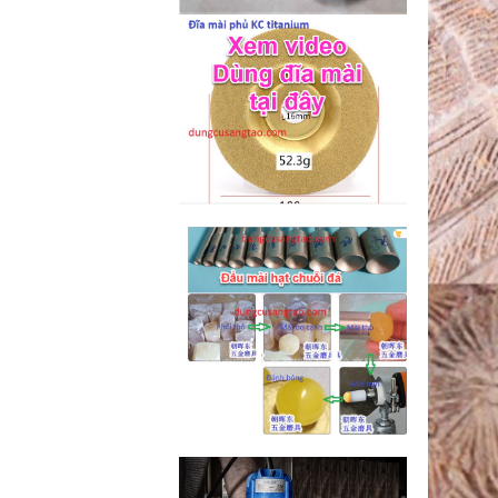
M2-M6 (mã...