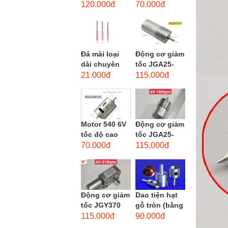
phẳng - độ
dùng cho mũi
120.000đ
70.000đ
hạt: thô #46
taro từ M1-
M12
Đá mài loại
Động cơ giảm
dài chuyên
tốc JGA25-
dùng mài
370 3-12 VDC.
21.000đ
115.000đ
khuôn kim
Motor hộp số
loại, đá mài
mini JGA25-
cạnh,...
370...
Motor 540 6V
Động cơ giảm
tốc độ cao
tốc JGA25-
20.000 vòng/
310 6-12 VDC.
70.000đ
115.000đ
phút, high
Motor hộp số
torque
mini JGA25-
310
Động cơ giảm
Dao tiện hạt
tốc JGY370
gỗ tròn (bằng
DC bánh răng
thép trắng)
115.000đ
90.000đ
tự khóa mô-
trục 8mm