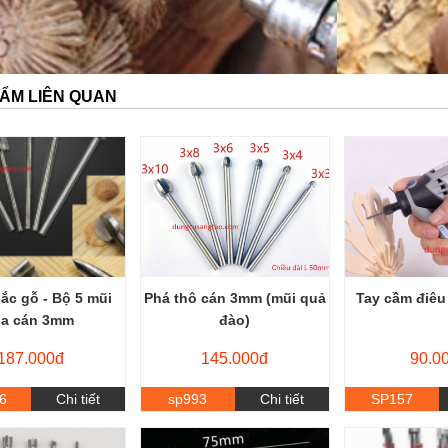
ẨM LIÊN QUAN
ắc gỗ - Bộ 5 mũi
Phá thô cán 3mm (mũi quả
Tay cầm điêu
ũa cán 3mm
đào)
187.000đ
145.000đ
90.0
6
Chi tiết
sp993
Chi tiết
SP157