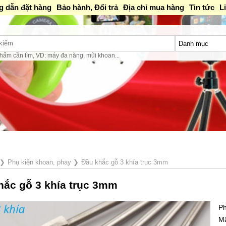
 dẫn đặt hàng
Bảo hành, Đổi trả
Địa chỉ mua hàng
Tin tức
L
hẩm cần tìm, VD: máy đa năng, mũi khoan...
❯
Phụ kiện khoan, phay
❯
Đầu khắc gỗ 3 khía trục 3mm
hắc gỗ 3 khía trục 3mm
Ph
M