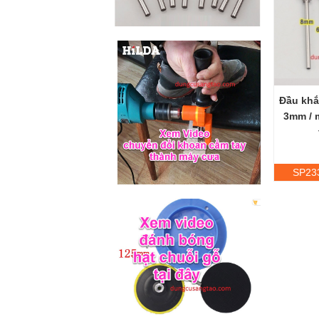
Đầu khắ
3mm / 
SP23