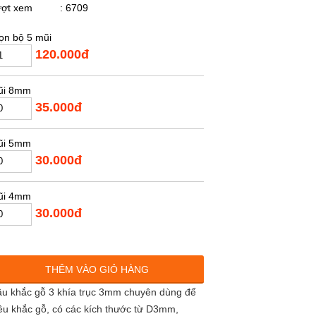
ượt xem
: 6709
ọn bộ 5 mũi
120.000đ
ũi 8mm
35.000đ
ũi 5mm
30.000đ
ũi 4mm
30.000đ
THÊM VÀO GIỎ HÀNG
u khắc gỗ 3 khía trục 3mm chuyên dùng để
êu khắc gỗ, có các kích thước từ D3mm,