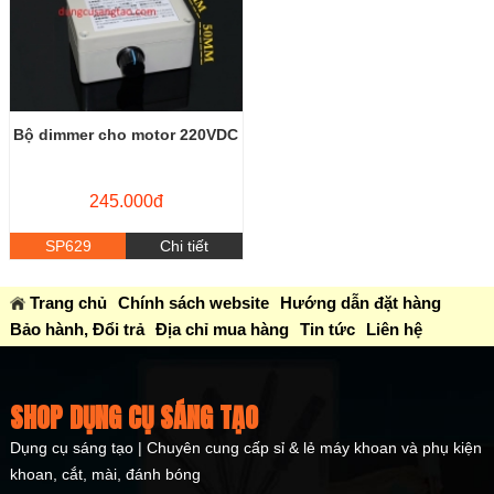
Bộ dimmer cho motor 220VDC
245.000đ
SP629
Chi tiết
Trang chủ
Chính sách website
Hướng dẫn đặt hàng
Bảo hành, Đổi trả
Địa chỉ mua hàng
Tin tức
Liên hệ
SHOP DỤNG CỤ SÁNG TẠO
Dụng cụ sáng tạo | Chuyên cung cấp sỉ & lẻ máy khoan và phụ kiện
khoan, cắt, mài, đánh bóng