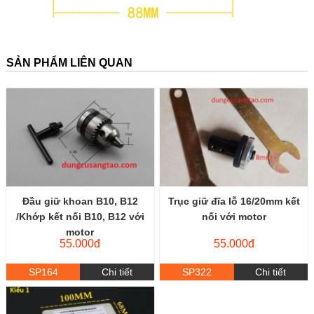
SẢN PHẨM LIÊN QUAN
Đầu giữ khoan B10, B12
Trục giữ đĩa lỗ 16/20mm kết
/Khớp kết nối B10, B12 với
nối với motor
motor
55.000đ
55.000đ
SP164
Chi tiết
SP322
Chi tiết