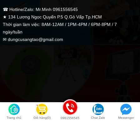
☎ Hotline/Zalo: Mr.Minh 0961556545
★ 134 Lương Ngọc Quyến P.5 Q.Gò Vấp Tp.HCM
Thời gian làm việc: 8AM-12AM / 1PM-4PM / 6PM-8PM / 7
ngày/tuần
✉ dungcusangtao@gmail.com
Trang chủ
Giỏ hàng(0)
Chat Zalo
Messenger
0961556545