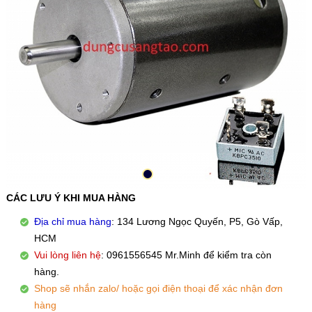
CÁC LƯU Ý KHI MUA HÀNG
Địa chỉ mua hàng
: 134 Lương Ngọc Quyến, P5, Gò Vấp,
HCM
Vui lòng liên hệ
: 0961556545 Mr.Minh để kiểm tra còn
hàng.
Shop sẽ nhắn zalo/ hoặc gọi điện thoại để xác nhận đơn
hàng