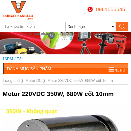
0961556545
Nhập tên sản phẩm cần tìm, VD: máy đa năng, mũi khoan...
M / Tối
DANH MỤC SẢN PHẨM
Trang chủ
❯
Motor DC
❯
Motor 220VDC 350W, 680W cốt 10mm
Motor 220VDC 350W, 680W cốt 10mm