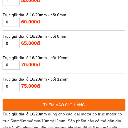
55.000đ
Trục giữ đĩa lỗ 16/20mm - cốt 6mm
60.000đ
Trục giữ đĩa lỗ 16/20mm - cốt 8mm
65.000đ
Trục giữ đĩa lỗ 16/20mm - cốt 10mm
70.000đ
Trục giữ đĩa lỗ 16/20mm - cốt 12mm
75.000đ
Thay khóa 2 chấu bằng loại tốt
THÊM VÀO GIỎ HÀNG
5.000đ
Trục giữ đĩa lỗ 16/20mm
dùng cho các loại motor có trục motor có
trục 5mm/6mm/8mm/10mm/12mm. Sản phẩm này có thể gắn đĩa
Thay cặp mặt bích bằng loại tốt
cắt gỗ, đĩa alumium, đĩa kim cương big size để chế tạo máy cắt