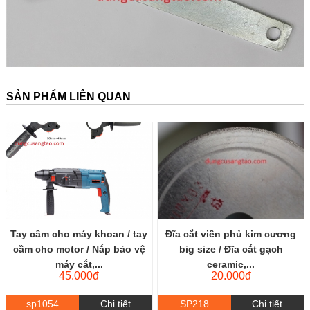
SẢN PHẨM LIÊN QUAN
Tay cầm cho máy khoan / tay
Đĩa cắt viền phủ kim cương
cầm cho motor / Nắp bảo vệ
big size / Đĩa cắt gạch
máy cắt,...
ceramic,...
45.000đ
20.000đ
sp1054
Chi tiết
SP218
Chi tiết