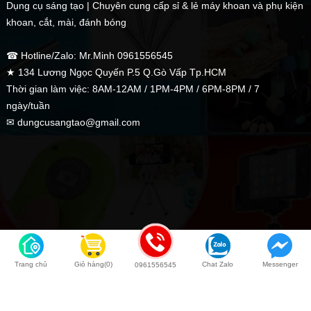
Dụng cụ sáng tạo | Chuyên cung cấp sỉ & lẻ máy khoan và phụ kiện
khoan, cắt, mài, đánh bóng
☎ Hotline/Zalo: Mr.Minh 0961556545
★ 134 Lương Ngọc Quyến P.5 Q.Gò Vấp Tp.HCM
Thời gian làm việc: 8AM-12AM / 1PM-4PM / 6PM-8PM / 7
ngày/tuần
✉ dungcusangtao@gmail.com
Trang chủ
Giỏ hàng(0)
Chat Zalo
Messenger
0961556545