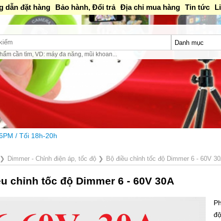
 dẫn đặt hàng
Bảo hành, Đổi trả
Địa chỉ mua hàng
Tin tức
L
hẩm cần tìm, VD: máy đa năng, mũi khoan...
h
❯
Dimmer - Chỉnh điện áp, tốc độ
❯
Bộ điều chỉnh tốc độ Dimmer 6 - 60V 3
ều chỉnh tốc độ Dimmer 6 - 60V 30A
Ph
đ