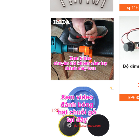
sp116
Bộ dimm
SP68