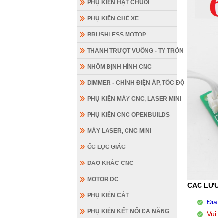
PHỤ KIỆN HẠT CHUỖI
PHỤ KIỆN CHẾ XE
BRUSHLESS MOTOR
THANH TRƯỢT VUÔNG - TY TRÒN
NHÔM ĐỊNH HÌNH CNC
DIMMER - CHỈNH ĐIỆN ÁP, TỐC ĐỘ
PHỤ KIỆN MÁY CNC, LASER MINI
PHỤ KIỆN CNC OPENBUILDS
MÁY LASER, CNC MINI
ỐC LỤC GIÁC
DAO KHẮC CNC
MOTOR DC
CÁC LƯU
PHỤ KIỆN CẮT
Địa
PHỤ KIỆN KẾT NỐI ĐA NĂNG
Vui