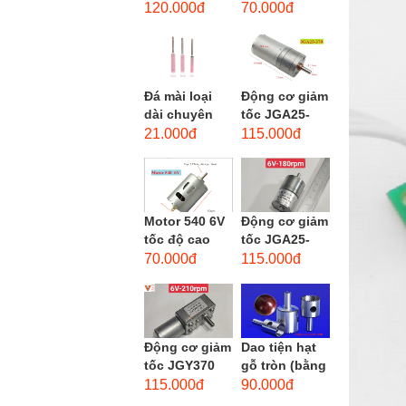
phẳng - độ
dùng cho mũi
120.000đ
70.000đ
hạt: thô #46
taro từ M1-
M12
Đá mài loại
Động cơ giảm
dài chuyên
tốc JGA25-
dùng mài
370 3-12 VDC.
21.000đ
115.000đ
khuôn kim
Motor hộp số
loại, đá mài
mini JGA25-
cạnh,...
370...
Motor 540 6V
Động cơ giảm
tốc độ cao
tốc JGA25-
20.000 vòng/
310 6-12 VDC.
70.000đ
115.000đ
phút, high
Motor hộp số
torque
mini JGA25-
310
Động cơ giảm
Dao tiện hạt
tốc JGY370
gỗ tròn (bằng
DC bánh răng
thép trắng)
115.000đ
90.000đ
tự khóa mô-
trục 8mm