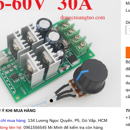
M
L
Di
Bộ
để
má
dụ
qu
cắ
 Ý KHI MUA HÀNG
Th
+ 
 chỉ mua hàng
: 134 Lương Ngọc Quyến, P5, Gò Vấp, HCM
n
 lòng liên hệ
: 0961556545 Mr.Minh để kiểm tra còn hàng.