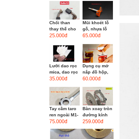
men xoắn
cao...
Chổi than
Mũi khoét lỗ
thay thế cho
gỗ, nhựa lỗ
động cơ, chổi
lớn D40mm-
25.000đ
65.000đ
than sửa
D60mm (Hole
motor máy
opener)
khoan,...
Lưỡi dao rọc
Dụng cụ mở
mica, dao rọc
nắp đồ hộp,
cáp hình
mở nắp lon
35.000đ
60.000đ
thang
thủy tinh
đường kính...
Tay cầm taro
Bàn xoay tròn
ren ngoài M1-
đường kính
M1.8 (mã
22cm bằng
75.000đ
259.000đ
16x5) / Tay
sắt
vặn Bàn ren