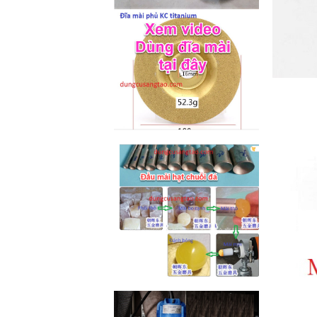
M2-M6 (mã...