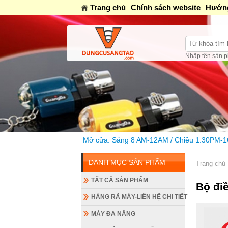
Trang chủ
Chính sách website
Hướng
Nhập tên sản p
Mở cửa: Sáng 8 AM-12AM / Chiều 1:30PM-16PM / Tối 18h-20
DANH MỤC SẢN PHẨM
Trang chủ
TẤT CẢ SẢN PHẨM
Bộ đi
HÀNG RÃ MÁY-LIÊN HỆ CHI TIẾT
MÁY ĐA NĂNG