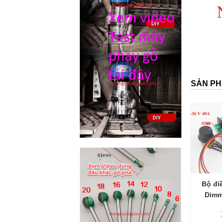
SẢN PH
Bộ đi
Dimm