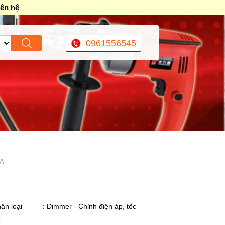
iên hệ
0961556545
0A
ân loại
: Dimmer - Chỉnh điện áp, tốc
ộ