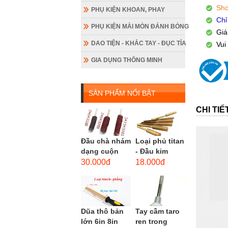
Sho
PHỤ KIỆN KHOAN, PHAY
Chỉ
PHỤ KIỆN MÀI MÒN ĐÁNH BÓNG
Giá
DAO TIỆN - KHẮC TAY - ĐỤC TỈA
Vui
GIA DỤNG THÔNG MINH
SẢN PHẨM NỔI BẬT
CHI TI
Đầu chà nhám
Loại phủ titan
dạng cuộn
- Đầu kim
loại dài gắn
cương hình
30.000đ
18.000đ
máy khoan,
trụ loại dài
cốt 3mm
(mũi mài...
đầu...
Dũa thô bản
Tay cầm taro
lớn 6in 8in
ren trong