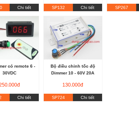
0
Chi tiết
SP132
Chi tiết
SP267
er có remote 6 -
Bộ điều chỉnh tốc độ
30VDC
Dimmer 10 - 60V 20A
250.000đ
130.000đ
2
Chi tiết
SP724
Chi tiết