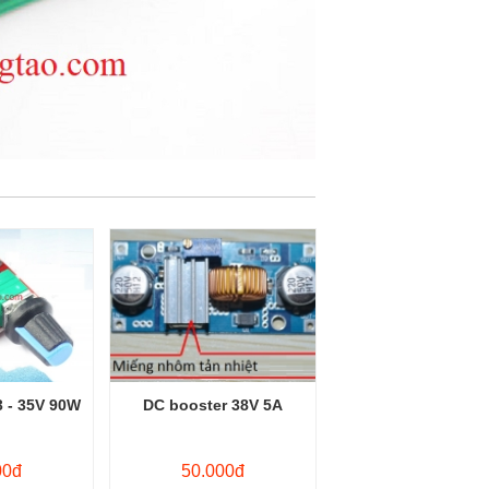
3 - 35V 90W
DC booster 38V 5A
00đ
50.000đ