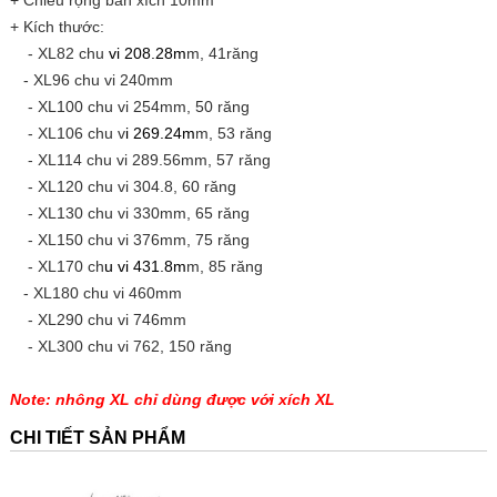
+ Kích thước:
Xích XL106 B10mm
- XL82 chu
vi 208.28m
m, 41răng
40.000đ
- XL96 chu vi 240mm
- XL100 chu vi 254mm, 50 răng
Xích XL108 B10mm
- XL106 chu v
i 269.24m
m, 53 răng
40.000đ
- XL114 chu v
i 289.56m
m, 57 răng
- XL120 chu vi 304.8, 60 răng
Xích XL110 B10mm
- XL130 chu vi 330mm, 65 răng
40.000đ
- XL150 chu vi 376mm, 75 răng
- XL170 ch
u vi 431.8m
m, 85 răng
Xích XL116 B10mm
- XL180 chu vi 460mm
40.000đ
- XL290 chu vi 746mm
- XL300 chu vi 762, 150 răng
Xích XL114 B10mm
40.000đ
Note: nhông XL chỉ dùng được với xích XL
CHI TIẾT SẢN PHẨM
Xích XL120 B10mm
40.000đ