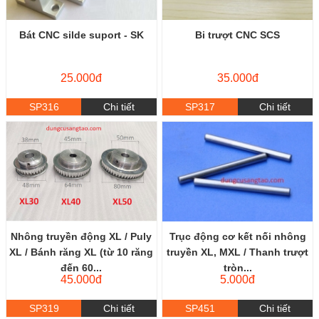
Bát CNC silde suport - SK
Bi trượt CNC SCS
25.000đ
35.000đ
SP316
Chi tiết
SP317
Chi tiết
Nhông truyền động XL / Puly
Trục động cơ kết nối nhông
XL / Bánh răng XL (từ 10 răng
truyền XL, MXL / Thanh trượt
đến 60...
tròn...
45.000đ
5.000đ
SP319
Chi tiết
SP451
Chi tiết