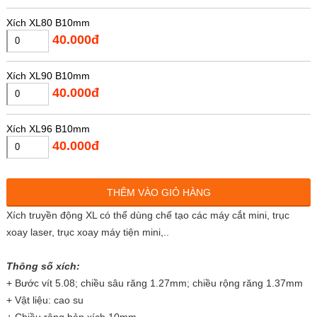
Xích XL80 B10mm
40.000đ
Xích XL90 B10mm
40.000đ
Xích XL96 B10mm
40.000đ
Xích XL98 B10mm
THÊM VÀO GIỎ HÀNG
40.000đ
Xích truyền động XL có thể dùng chế tạo các máy cắt mini, trục
xoay laser, trục xoay máy tiện mini,..
Xích XL100 B10mm
40.000đ
Thông số xích:
+ Bước vít 5.08; chiều sâu răng 1.27mm; chiều rộng răng 1.37mm
Xích XL102 B10mm
+ Vật liệu: cao su
40.000đ
+ Chiều rộng bản xích 10mm