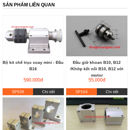
SẢN PHẨM LIÊN QUAN
Bộ kit chế trục xoay mini - Đầu
Đầu giữ khoan B10, B12
B16
/Khớp kết nối B10, B12 với
motor
590.000đ
55.000đ
SP939
Chi tiết
SP164
Chi tiết