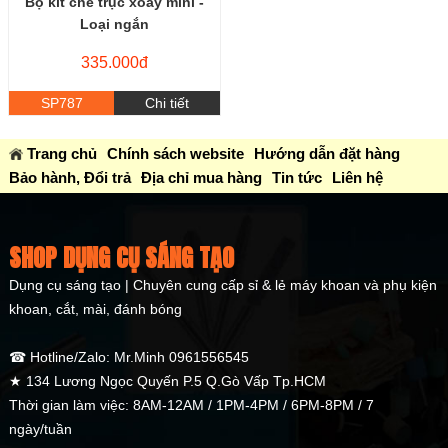
Bộ kit chế trục xoay mini -
Loại ngắn
335.000đ
SP787
Chi tiết
Trang chủ
Chính sách website
Hướng dẫn đặt hàng
Bảo hành, Đổi trả
Địa chỉ mua hàng
Tin tức
Liên hệ
SHOP DỤNG CỤ SÁNG TẠO
Dụng cụ sáng tạo | Chuyên cung cấp sỉ & lẻ máy khoan và phụ kiện
khoan, cắt, mài, đánh bóng
☎ Hotline/Zalo: Mr.Minh 0961556545
★ 134 Lương Ngọc Quyến P.5 Q.Gò Vấp Tp.HCM
Thời gian làm việc: 8AM-12AM / 1PM-4PM / 6PM-8PM / 7
ngày/tuần