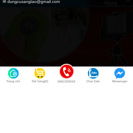
✉ dungcusangtao@gmail.com
Trang chủ
Giỏ hàng(0)
Chat Zalo
Messenger
0961556545
Back to top
COPYRIGHT © 2020 Dụng Cụ Sáng Tạo | Kingweb.vn