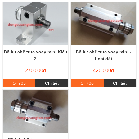
Bộ kit chế trục xoay mini Kiểu
Bộ kit chế trục xoay mini -
2
Loại dài
270.000đ
420.000đ
SP785
Chi tiết
SP786
Chi tiết