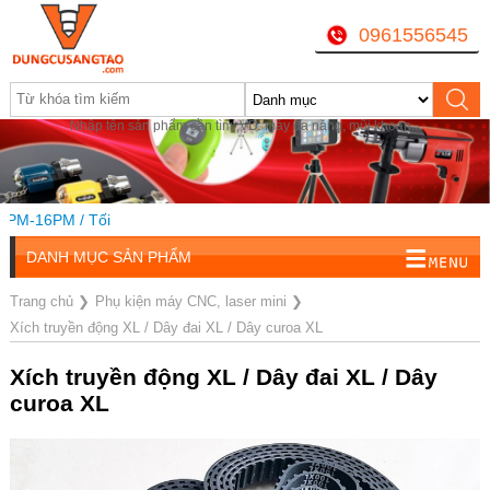
0961556545
Nhập tên sản phẩm cần tìm, VD: máy đa năng, mũi khoan...
-16PM / Tối
DANH MỤC SẢN PHẨM
Trang chủ
❯
Phụ kiện máy CNC, laser mini
❯
Xích truyền động XL / Dây đai XL / Dây curoa XL
Xích truyền động XL / Dây đai XL / Dây
curoa XL