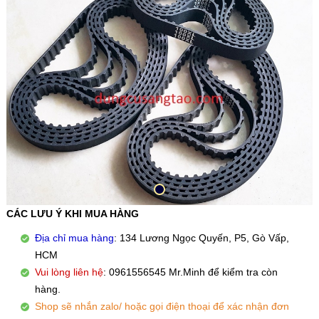
CÁC LƯU Ý KHI MUA HÀNG
Địa chỉ mua hàng
: 134 Lương Ngọc Quyến, P5, Gò Vấp,
HCM
Vui lòng liên hệ
: 0961556545 Mr.Minh để kiểm tra còn
hàng.
Shop sẽ nhắn zalo/ hoặc gọi điện thoại để xác nhận đơn