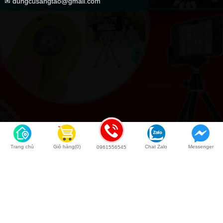
✉ dungcusangtao@gmail.com
Trang chủ
Giỏ hàng(0)
Chat Zalo
Messenger
0961556545
Back to top
COPYRIGHT © 2020 Dụng Cụ Sáng Tạo | Kingweb.vn