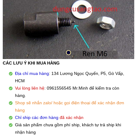
CÁC LƯU Ý KHI MUA HÀNG
Địa chỉ mua hàng
: 134 Lương Ngọc Quyến, P5, Gò Vấp,
HCM
Vui lòng liên hệ
: 0961556545 Mr.Minh để kiểm tra còn
hàng.
Shop sẽ nhắn zalo/ hoặc gọi điện thoại để xác nhận đơn
hàng
Chỉ ship các đơn hàng
đã xác nhận
Giá sản phẩm chưa gồm phí ship, khách tự trả ship khi
nhận hàng