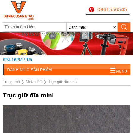
0961556545
Nhập tên sản phẩm cần tìm, VD: máy đa năng, mũi khoan...
PM-16PM / Tối
DANH MỤC SẢN PHẨM
Trang chủ
❯
Motor DC
❯
Trục giữ đĩa mini
Trục giữ đĩa mini