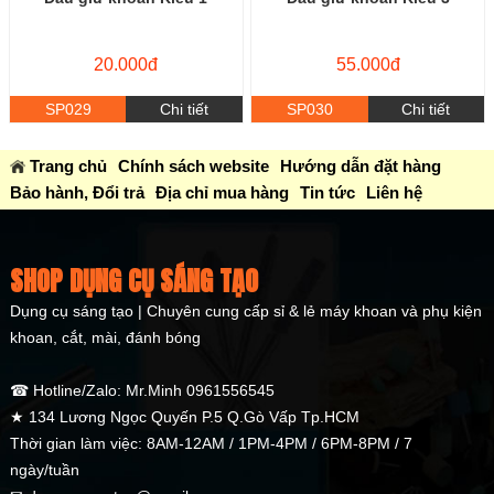
20.000đ
55.000đ
SP029
Chi tiết
SP030
Chi tiết
Trang chủ
Chính sách website
Hướng dẫn đặt hàng
Bảo hành, Đổi trả
Địa chỉ mua hàng
Tin tức
Liên hệ
SHOP DỤNG CỤ SÁNG TẠO
Dụng cụ sáng tạo | Chuyên cung cấp sỉ & lẻ máy khoan và phụ kiện
khoan, cắt, mài, đánh bóng
☎ Hotline/Zalo: Mr.Minh 0961556545
★ 134 Lương Ngọc Quyến P.5 Q.Gò Vấp Tp.HCM
Thời gian làm việc: 8AM-12AM / 1PM-4PM / 6PM-8PM / 7
ngày/tuần