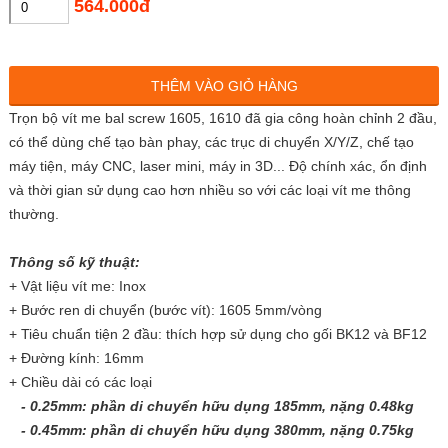
564.000đ
THÊM VÀO GIỎ HÀNG
Trọn bộ vít me bal screw 1605, 1610 đã gia công hoàn chỉnh 2 đầu,
có thể dùng chế tạo bàn phay, các trục di chuyển X/Y/Z, chế tạo
máy tiện, máy CNC, laser mini, máy in 3D... Độ chính xác, ổn định
và thời gian sử dụng cao hơn nhiều so với các loại vít me thông
thường.
Thông số kỹ thuật:
+ Vật liệu vít me: Inox
+ B
ước ren di chuyển (bước vít): 1605 5mm/vòng
+ Tiêu chuẩn tiện 2 đầu: thích hợp sử dụng cho gối BK12 và BF12
+ Đường kính: 16mm
+ Chiều dài có các loại
- 0.25mm: phần di chuyển hữu dụng 185mm, nặng 0.48kg
-
0.45mm: phần di chuyển hữu dụng 380mm, nặng 0.75kg