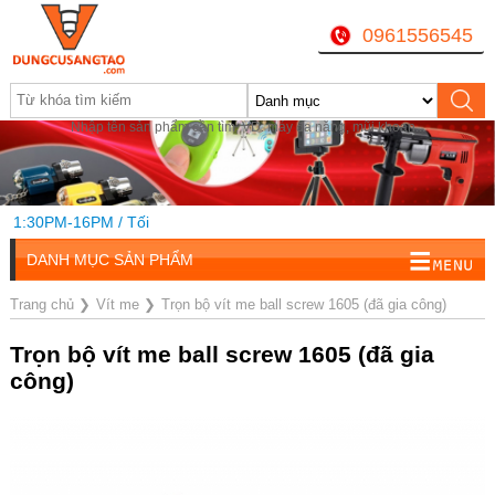
0961556545
Nhập tên sản phẩm cần tìm, VD: máy đa năng, mũi khoan...
 1:30PM-16PM / Tối
DANH MỤC SẢN PHẨM
Trang chủ
❯
Vít me
❯
Trọn bộ vít me ball screw 1605 (đã gia công)
Trọn bộ vít me ball screw 1605 (đã gia
công)