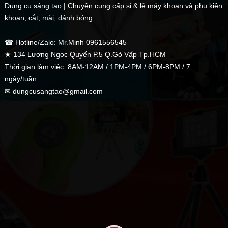
Dụng cụ sáng tạo | Chuyên cung cấp sỉ & lẻ máy khoan và phụ kiện
khoan, cắt, mài, đánh bóng
☎ Hotline/Zalo: Mr.Minh 0961556545
★ 134 Lương Ngọc Quyến P.5 Q.Gò Vấp Tp.HCM
Thời gian làm việc: 8AM-12AM / 1PM-4PM / 6PM-8PM / 7
ngày/tuần
✉ dungcusangtao@gmail.com