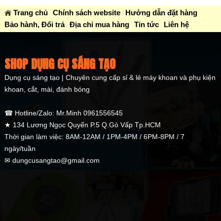
SP485
Chi tiết
SP905
Chi tiết
Trang chủ
Chính sách website
Hướng dẫn đặt hàng
Bảo hành, Đổi trả
Địa chỉ mua hàng
Tin tức
Liên hệ
SHOP DỤNG CỤ SÁNG TẠO
Dụng cụ sáng tạo | Chuyên cung cấp sỉ & lẻ máy khoan và phụ kiện
khoan, cắt, mài, đánh bóng
☎ Hotline/Zalo: Mr.Minh 0961556545
★ 134 Lương Ngọc Quyến P.5 Q.Gò Vấp Tp.HCM
Thời gian làm việc: 8AM-12AM / 1PM-4PM / 6PM-8PM / 7
ngày/tuần
✉ dungcusangtao@gmail.com