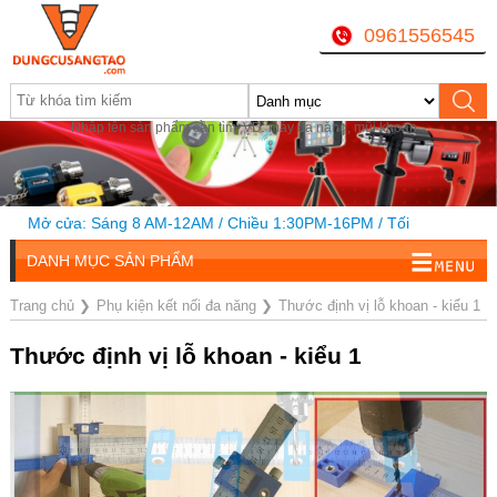
0961556545
Nhập tên sản phẩm cần tìm, VD: máy đa năng, mũi khoan...
Mở cửa: Sáng 8 AM-12AM / Chiều 1:30PM-16PM / Tối
18h-20h
DANH MỤC SẢN PHẨM
Trang chủ
❯
Phụ kiện kết nối đa năng
❯
Thước định vị lỗ khoan - kiểu 1
Thước định vị lỗ khoan - kiểu 1