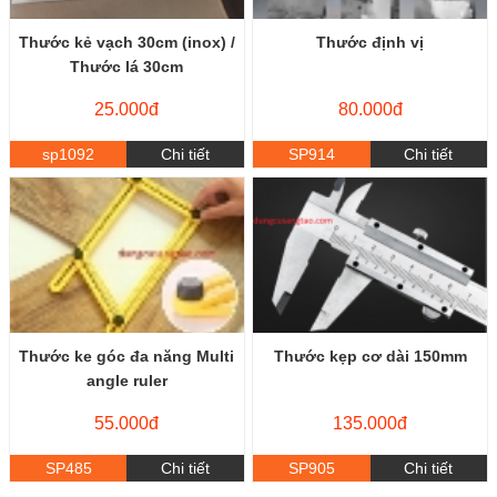
Thước kẻ vạch 30cm (inox) /
Thước định vị
Thước lá 30cm
25.000đ
80.000đ
sp1092
Chi tiết
SP914
Chi tiết
Thước ke góc đa năng Multi
Thước kẹp cơ dài 150mm
angle ruler
55.000đ
135.000đ