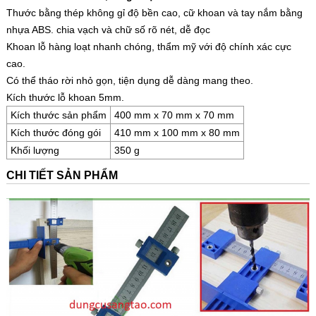
Thước định vị lỗ khoan dùng để khoan lỗ tay nắm, tay kéo
cho các cánh cửa tủ, đồ gỗ nội thất…
Thước bằng thép không gỉ độ bền cao, cữ khoan và tay nắm bằng
nhựa ABS. chia vạch và chữ số rõ nét, dễ đọc
Khoan lỗ hàng loạt nhanh chóng, thẩm mỹ với độ chính xác cực
cao.
Có thể tháo rời nhỏ gọn, tiện dụng dễ dàng mang theo.
Kích thước lỗ khoan 5mm.
Kích thước sản phẩm
400 mm x 70 mm x 70 mm
Kích thước đóng gói
410 mm x 100 mm x 80 mm
Khối lượng
350 g
CHI TIẾT SẢN PHẨM