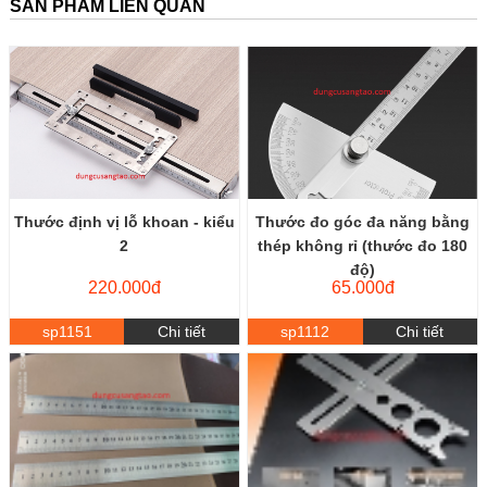
SẢN PHẨM LIÊN QUAN
Thước định vị lỗ khoan - kiểu
Thước đo góc đa năng bằng
2
thép không rỉ (thước đo 180
độ)
220.000đ
65.000đ
sp1151
Chi tiết
sp1112
Chi tiết