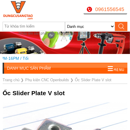
0961556545
Nhập tên sản phẩm cần tìm, VD: máy đa năng, mũi khoan...
M-16PM / Tối
DANH MỤC SẢN PHẨM
Trang chủ
❯
Phụ kiện CNC Openbuilds
❯
Ốc Slider Plate V slot
Ốc Slider Plate V slot