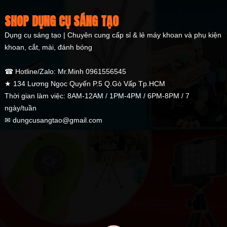
SHOP DỤNG CỤ SÁNG TẠO
Dụng cụ sáng tạo | Chuyên cung cấp sỉ & lẻ máy khoan và phụ kiện
khoan, cắt, mài, đánh bóng
☎ Hotline/Zalo: Mr.Minh 0961556545
★ 134 Lương Ngọc Quyến P.5 Q.Gò Vấp Tp.HCM
Thời gian làm việc: 8AM-12AM / 1PM-4PM / 6PM-8PM / 7
ngày/tuần
✉ dungcusangtao@gmail.com