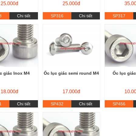
25.000đ
25.000đ
35.0
8
Chi tiết
SP316
Chi tiết
SP317
c giác Inox M4
Ốc lục giác semi round M4
Ốc lục giá
18.000đ
17.000đ
10.0
1
Chi tiết
SP432
Chi tiết
SP456