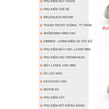
PHỤ KIỆN HẠT CHUỖI
PHỤ KIỆN CHẾ XE
BRUSHLESS MOTOR
THANH TRƯỢT VUÔNG - TY TRÒN
NHÔM ĐỊNH HÌNH CNC
DIMMER - CHỈNH ĐIỆN ÁP, TỐC ĐỘ
PHỤ KIỆN MÁY CNC, LASER MINI
PHỤ KIỆN CNC OPENBUILDS
MÁY LASER, CNC MINI
ỐC LỤC GIÁC
DAO KHẮC CNC
MOTOR DC
PHỤ KIỆN CẮT
PHỤ KIỆN KẾT NỐI ĐA NĂNG