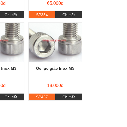
00đ
65.000đ
Chi tiết
SP334
Chi tiết
c Inox M3
Ốc lục giác Inox M5
00đ
18.000đ
Chi tiết
SP457
Chi tiết