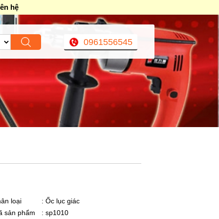
iên hệ
0961556545
ân loại
: Ốc lục giác
ã sản phẩm
: sp1010