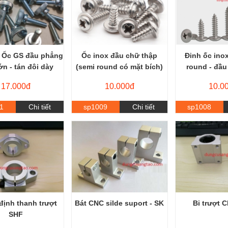
/ Ốc GS đầu phẳng
Ốc inox đầu chữ thập
Đinh ốc ino
lớn - tán đôi dày
(semi round có mặt bích)
round - đầu
17.000đ
10.000đ
10.0
1
Chi tiết
sp1009
Chi tiết
sp1008
định thanh trượt
Bát CNC silde suport - SK
Bi trượt 
SHF