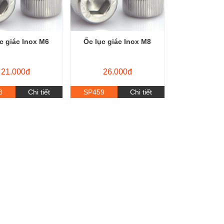
c giác Inox M6
Ốc lục giác Inox M8
21.000đ
26.000đ
8
Chi tiết
SP459
Chi tiết