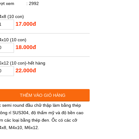
ượt xem
: 2992
x8 (10 con)
17.000đ
x10 (10 con)
18.000đ
x12 (10 con)-hết hàng
22.000đ
THÊM VÀO GIỎ HÀNG
 semi round đầu chữ thập làm bằng thép
ông rỉ SUS304, độ thẩm mỹ và độ bền cao
n các loại bằng thép đen. Ốc có các cỡ
x8, M4x10, M6x12.