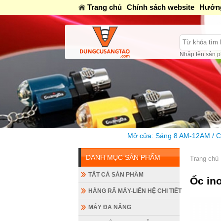
Trang chủ
Chính sách website
Hướng
Nhập tên sản p
Mở cửa: Sáng 8 AM-12AM / Chiều 1:30PM-16
DANH MỤC SẢN PHẨM
Trang chủ
TẤT CẢ SẢN PHẨM
Ốc in
HÀNG RÃ MÁY-LIÊN HỆ CHI TIẾT
MÁY ĐA NĂNG