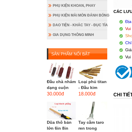
PHỤ KIỆN KHOAN, PHAY
CÁC LƯU
PHỤ KIỆN MÀI MÒN ĐÁNH BÓNG
Địa
DAO TIỆN - KHẮC TAY - ĐỤC TỈA
Vui
GIA DỤNG THÔNG MINH
Sho
Chỉ
Giá
SẢN PHẨM NỔI BẬT
Vui
Đầu chà nhám
Loại phủ titan
dạng cuộn
- Đầu kim
loại dài gắn
cương hình
30.000đ
18.000đ
CHI TI
máy khoan,
trụ loại dài
cốt 3mm
(mũi mài...
đầu...
Dũa thô bản
Tay cầm taro
lớn 6in 8in
ren trong