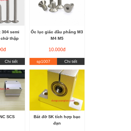
x 304 semi
Ốc lục giác đầu phẳng M3
 chữ thập
M4 M5
00đ
10.000đ
Chi tiết
sp1007
Chi tiết
CNC SCS
Bát đỡ SK tích hợp bạc
đạn