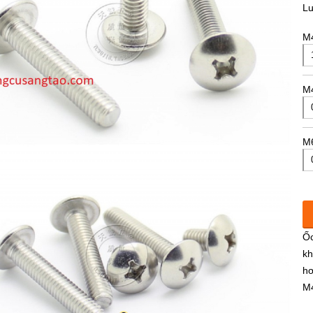
L
M4
M4
M6
Ốc
kh
hơ
M4