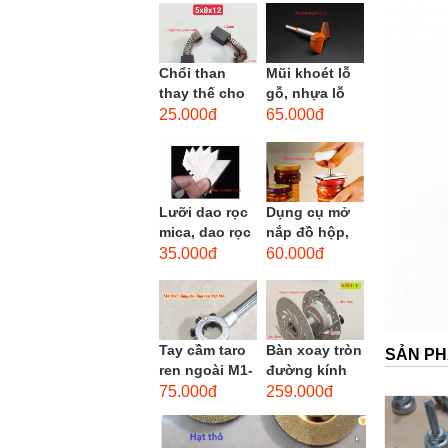
men xoắn
cao...
Chổi than
Mũi khoét lỗ
thay thế cho
gỗ, nhựa lỗ
động cơ, chổi
lớn D40mm-
25.000đ
65.000đ
than sửa
D60mm (Hole
motor máy
opener)
khoan,...
Lưỡi dao rọc
Dụng cụ mở
mica, dao rọc
nắp đồ hộp,
cáp hình
mở nắp lon
35.000đ
60.000đ
thang
thủy tinh
đường kính...
Tay cầm taro
Bàn xoay tròn
SẢN PH
ren ngoài M1-
đường kính
M1.8 (mã
22cm bằng
75.000đ
259.000đ
16x5) / Tay
sắt
vặn Bàn ren