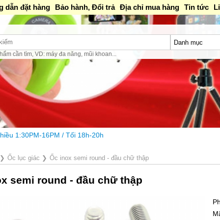
 dẫn đặt hàng
Bảo hành, Đổi trả
Địa chỉ mua hàng
Tin tức
L
hẩm cần tìm, VD: máy đa năng, mũi khoan...
PM / Tối 18h-20h
❯
Ốc lục giác
❯
Ốc inox semi round - đầu chữ thập
ox semi round - đầu chữ thập
Ph
M