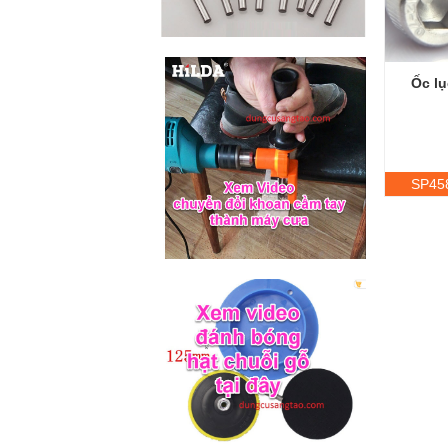
Ốc lụ
SP45