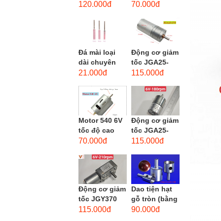
phẳng - độ
dùng cho mũi
120.000đ
70.000đ
hạt: thô #46
taro từ M1-
M12
Đá mài loại
Động cơ giảm
dài chuyên
tốc JGA25-
dùng mài
370 3-12 VDC.
21.000đ
115.000đ
khuôn kim
Motor hộp số
loại, đá mài
mini JGA25-
cạnh,...
370...
Motor 540 6V
Động cơ giảm
tốc độ cao
tốc JGA25-
20.000 vòng/
310 6-12 VDC.
70.000đ
115.000đ
phút, high
Motor hộp số
torque
mini JGA25-
310
Động cơ giảm
Dao tiện hạt
tốc JGY370
gỗ tròn (bằng
DC bánh răng
thép trắng)
115.000đ
90.000đ
tự khóa mô-
trục 8mm