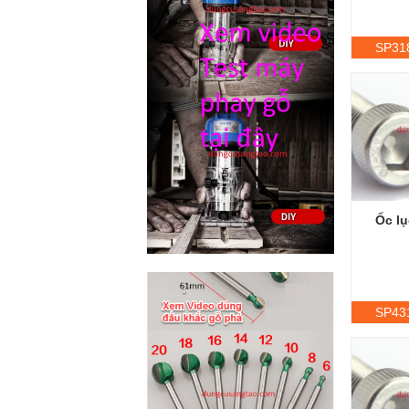
SP31
Ốc lụ
SP43