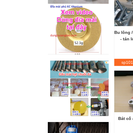
M2-M6 (mã...
Bu lông 
- tán 
sp101
Bát cố 