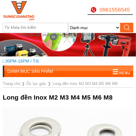
0961556545
Nhập tên sản phẩm cần tìm, VD: máy đa năng, mũi khoan...
1:30PM-16PM / Tối
DANH MỤC SẢN PHẨM
Trang chủ
❯
Ốc lục giác
❯
Long đền Inox M2 M3 M4 M5 M6 M8
Long đền Inox M2 M3 M4 M5 M6 M8