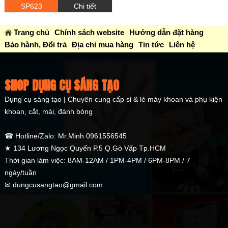
SP623
Chi tiết
Trang chủ
Chính sách website
Hướng dẫn đặt hàng
Bảo hành, Đổi trả
Địa chỉ mua hàng
Tin tức
Liên hệ
SHOP DỤNG CỤ SÁNG TẠO
Dụng cụ sáng tạo | Chuyên cung cấp sỉ & lẻ máy khoan và phụ kiện
khoan, cắt, mài, đánh bóng
☎ Hotline/Zalo: Mr.Minh 0961556545
★ 134 Lương Ngọc Quyến P.5 Q.Gò Vấp Tp.HCM
Thời gian làm việc: 8AM-12AM / 1PM-4PM / 6PM-8PM / 7
ngày/tuần
✉ dungcusangtao@gmail.com