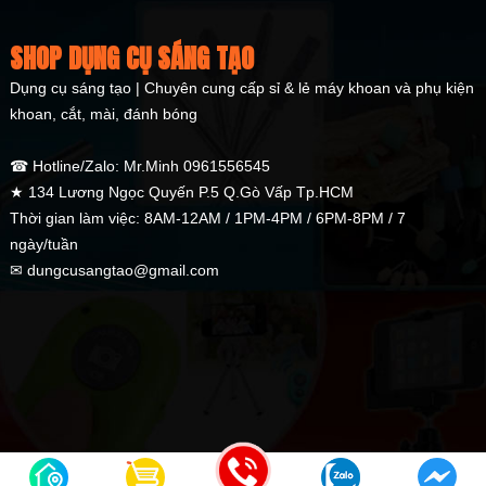
SHOP DỤNG CỤ SÁNG TẠO
Dụng cụ sáng tạo | Chuyên cung cấp sỉ & lẻ máy khoan và phụ kiện
khoan, cắt, mài, đánh bóng
☎ Hotline/Zalo: Mr.Minh 0961556545
★ 134 Lương Ngọc Quyến P.5 Q.Gò Vấp Tp.HCM
Thời gian làm việc: 8AM-12AM / 1PM-4PM / 6PM-8PM / 7
ngày/tuần
✉ dungcusangtao@gmail.com