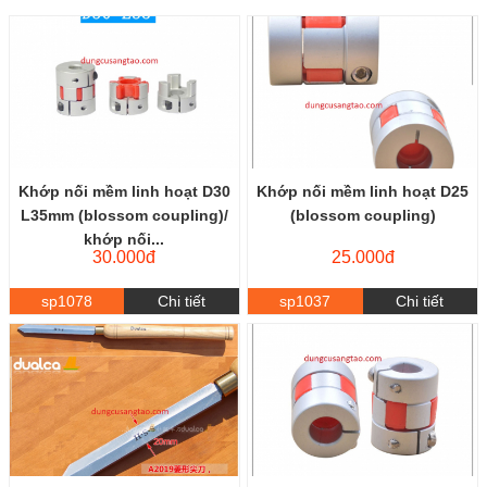
Khớp nối mềm linh hoạt D30
Khớp nối mềm linh hoạt D25
L35mm (blossom coupling)/
(blossom coupling)
khớp nối...
30.000đ
25.000đ
sp1078
Chi tiết
sp1037
Chi tiết