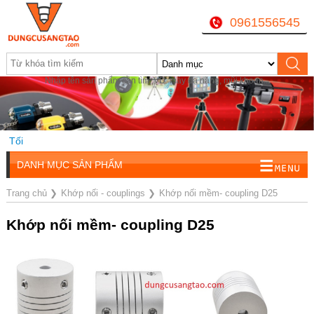
0961556545
Nhập tên sản phẩm cần tìm, VD: máy đa năng, mũi khoan...
Tối
DANH MỤC SẢN PHẨM
Trang chủ
❯
Khớp nối - couplings
❯
Khớp nối mềm- coupling D25
Khớp nối mềm- coupling D25