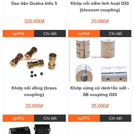
Dao tiện Dualca kiểu 5
Khớp nối mềm linh hoạt D20
(blossom coupling)
320.000đ
20.000đ
sp994
Chi tiết
sp994
Chi tiết
Khớp nối đồng (brass
Khớp cứng có rãnh+ốc siết -
coupling)
SB coupling D20
20.000đ
35.000đ
sp992
Chi tiết
sp970
Chi tiết