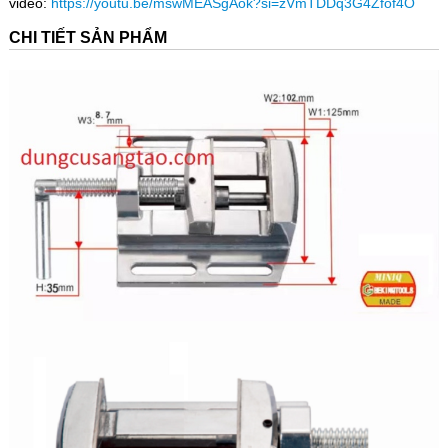
video:
https://youtu.be/mswMEASgAok?si=zVmTDDq3G4Zfof4O
CHI TIẾT SẢN PHẨM