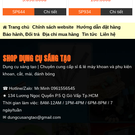
SP644
Chi tiết
SP934
Chi tiết
Trang chủ
Chính sách website
Hướng dẫn đặt hàng
Bảo hành, Đổi trả
Địa chỉ mua hàng
Tin tức
Liên hệ
SHOP DỤNG CỤ SÁNG TẠO
Dụng cụ sáng tạo | Chuyên cung cấp sỉ & lẻ máy khoan và phụ kiện
khoan, cắt, mài, đánh bóng
☎ Hotline/Zalo: Mr.Minh 0961556545
★ 134 Lương Ngọc Quyến P.5 Q.Gò Vấp Tp.HCM
Thời gian làm việc: 8AM-12AM / 1PM-4PM / 6PM-8PM / 7
ngày/tuần
✉ dungcusangtao@gmail.com