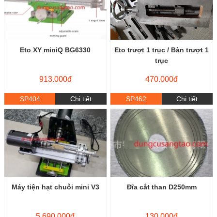
Eto XY miniQ BG6330
Eto trượt 1 trục / Bàn trượt 1
trục
913.000đ
470.000đ
SP404
Chi tiết
SP462
Chi tiết
Máy tiện hạt chuỗi mini V3
Đĩa cắt than D250mm
5.690.000đ
130.000đ