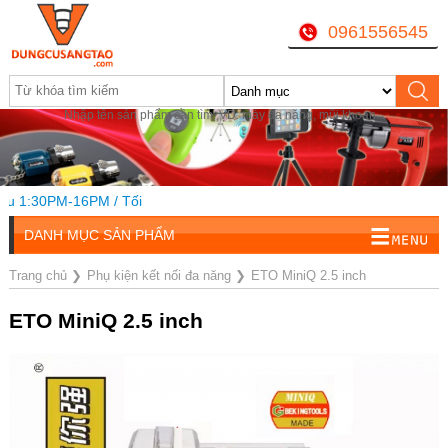
0961556545
Nhập tên sản phẩm cần tìm, VD: máy đa năng, mũi khoan...
 1:30PM-16PM / Tối
DANH MỤC SẢN PHẨM
Trang chủ
❯
Phụ kiện kết nối đa năng
❯
ETO MiniQ 2.5 inch
ETO MiniQ 2.5 inch