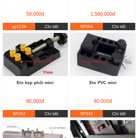
59.000đ
1.560.000đ
sp1134
Chi tiết
SP084
Chi tiết
Eto kẹp phôi mini
Eto PVC mini
80.000đ
60.000đ
SP262
Chi tiết
SP342
Chi tiết