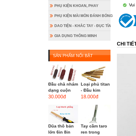
Vui
PHỤ KIỆN KHOAN, PHAY
PHỤ KIỆN MÀI MÒN ĐÁNH BÓNG
DAO TIỆN - KHẮC TAY - ĐỤC TỈA
GIA DỤNG THÔNG MINH
CHI TI
SẢN PHẨM NỔI BẬT
Đầu chà nhám
Loại phủ titan
dạng cuộn
- Đầu kim
loại dài gắn
cương hình
30.000đ
18.000đ
máy khoan,
trụ loại dài
cốt 3mm
(mũi mài...
đầu...
Dũa thô bản
Tay cầm taro
lớn 6in 8in
ren trong