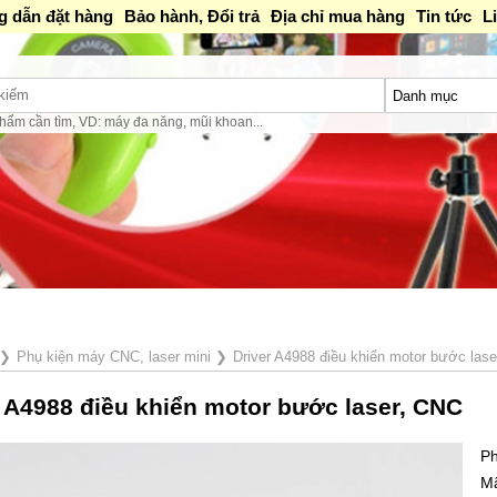
 dẫn đặt hàng
Bảo hành, Đổi trả
Địa chỉ mua hàng
Tin tức
L
hẩm cần tìm, VD: máy đa năng, mũi khoan...
❯
Phụ kiện máy CNC, laser mini
❯
Driver A4988 điều khiển motor bước las
r A4988 điều khiển motor bước laser, CNC
Ph
M