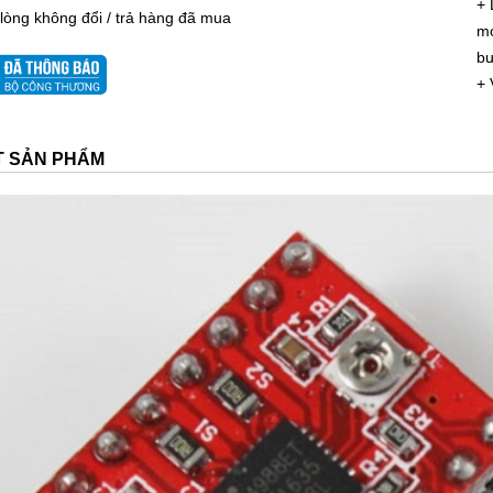
+ 
 lòng không đổi / trả hàng đã mua
mo
bư
+ 
ẾT SẢN PHẨM