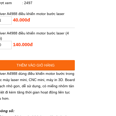
ượt xem
: 2497
iver A4988 điều khiển motor bước laser
40.000đ
iver A4988 điều khiển motor bước laser (4
i)
140.000đ
THÊM VÀO GIỎ HÀNG
iver A4988 dùng điều khiển motor bước trong
c máy laser mini, CNC mini, máy in 3D. Board
ch nhỏ gọn, dễ sử dụng, có miếng nhôm tản
iệt đi kèm tăng thời gian hoạt động liên tục
u hơn.
hông số: