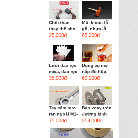
men xoắn
cao...
Chổi than
Mũi khoét lỗ
thay thế cho
gỗ, nhựa lỗ
động cơ, chổi
lớn D40mm-
25.000đ
65.000đ
than sửa
D60mm (Hole
motor máy
opener)
khoan,...
Lưỡi dao rọc
Dụng cụ mở
mica, dao rọc
nắp đồ hộp,
cáp hình
mở nắp lon
35.000đ
60.000đ
thang
thủy tinh
đường kính...
Tay cầm taro
Bàn xoay tròn
ren ngoài M1-
đường kính
M1.8 (mã
22cm bằng
75.000đ
259.000đ
16x5) / Tay
sắt
vặn Bàn ren