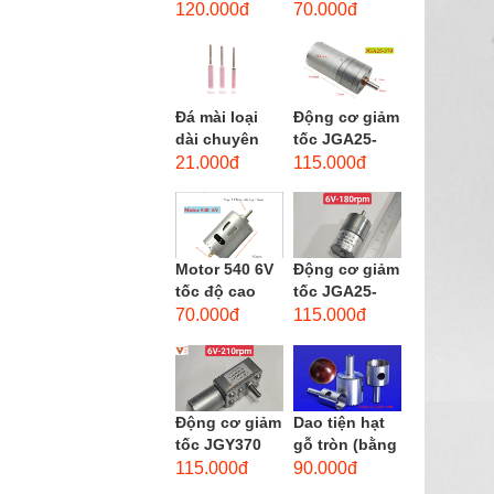
phẳng - độ
dùng cho mũi
120.000đ
70.000đ
hạt: thô #46
taro từ M1-
M12
Đá mài loại
Động cơ giảm
dài chuyên
tốc JGA25-
dùng mài
370 3-12 VDC.
21.000đ
115.000đ
khuôn kim
Motor hộp số
loại, đá mài
mini JGA25-
cạnh,...
370...
Motor 540 6V
Động cơ giảm
tốc độ cao
tốc JGA25-
20.000 vòng/
310 6-12 VDC.
70.000đ
115.000đ
phút, high
Motor hộp số
torque
mini JGA25-
310
Động cơ giảm
Dao tiện hạt
tốc JGY370
gỗ tròn (bằng
DC bánh răng
thép trắng)
115.000đ
90.000đ
tự khóa mô-
trục 8mm