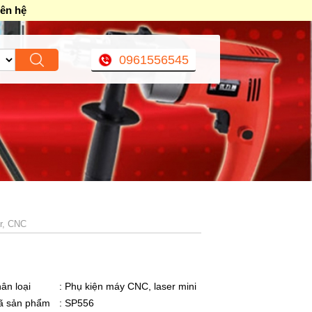
iên hệ
0961556545
er, CNC
ân loại
: Phụ kiện máy CNC, laser mini
ã sản phẩm
: SP556