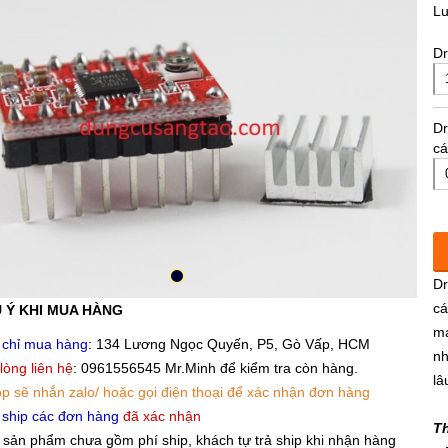
L
Dr
Dr
cá
Dr
cá
 Ý KHI MUA HÀNG
mạ
 chỉ mua hàng
: 134 Lương Ngọc Quyến, P5, Gò Vấp, HCM
nh
 lòng liên hệ
: 0961556545 Mr.Minh để kiểm tra còn hàng.
lâ
p sẽ nhắn zalo/ hoặc gọi điện thoại để xác nhận đơn hàng
 ship các đơn hàng
đã xác nhận
T
 sản phẩm chưa gồm phí ship, khách tự trả ship khi nhận hàng