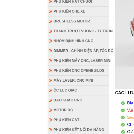
PHỤ KIỆN HẠT CHUỖI
PHỤ KIỆN CHẾ XE
BRUSHLESS MOTOR
THANH TRƯỢT VUÔNG - TY TRÒN
NHÔM ĐỊNH HÌNH CNC
DIMMER - CHỈNH ĐIỆN ÁP, TỐC ĐỘ
PHỤ KIỆN MÁY CNC, LASER MINI
PHỤ KIỆN CNC OPENBUILDS
MÁY LASER, CNC MINI
ỐC LỤC GIÁC
CÁC LƯU
DAO KHẮC CNC
Địa
Vui
MOTOR DC
Sho
PHỤ KIỆN CẮT
Chỉ
PHỤ KIỆN KẾT NỐI ĐA NĂNG
Giá