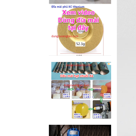
M2-M6 (mã...