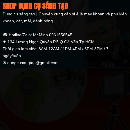
SHOP DỤNG CỤ SÁNG TẠO
Dụng cụ sáng tạo | Chuyên cung cấp sỉ & lẻ máy khoan và phụ kiện
khoan, cắt, mài, đánh bóng
☎ Hotline/Zalo: Mr.Minh 0961556545
★ 134 Lương Ngọc Quyến P.5 Q.Gò Vấp Tp.HCM
Thời gian làm việc: 8AM-12AM / 1PM-4PM / 6PM-8PM / 7
ngày/tuần
✉ dungcusangtao@gmail.com