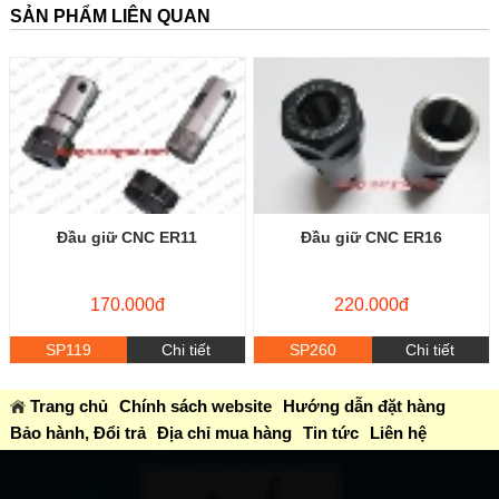
SẢN PHẨM LIÊN QUAN
Đầu giữ CNC ER11
Đầu giữ CNC ER16
170.000đ
220.000đ
SP119
Chi tiết
SP260
Chi tiết
Trang chủ
Chính sách website
Hướng dẫn đặt hàng
Bảo hành, Đổi trả
Địa chỉ mua hàng
Tin tức
Liên hệ