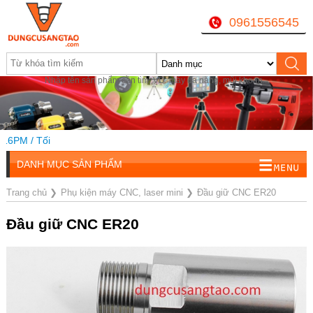
0961556545
Nhập tên sản phẩm cần tìm, VD: máy đa năng, mũi khoan...
PM / Tối
DANH MỤC SẢN PHẨM
Trang chủ
❯
Phụ kiện máy CNC, laser mini
❯
Đầu giữ CNC ER20
Đầu giữ CNC ER20