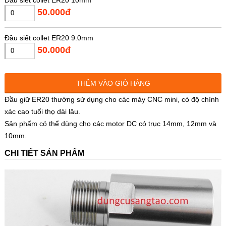
50.000đ
Đầu siết collet ER20 9.0mm
50.000đ
Đầu siết collet ER20 8.0mm
THÊM VÀO GIỎ HÀNG
50.000đ
Đầu giữ ER20 thường sử dụng cho các máy CNC mini, có độ chính
xác cao tuổi thọ dài lâu.
Đầu siết collet ER20 7.0mm
Sản phẩm có thể dùng cho các motor DC có trục 14mm, 12mm và
50.000đ
10mm.
Đầu siết collet ER20 6.35mm
CHI TIẾT SẢN PHẨM
50.000đ
Đầu siết collet ER20 6.0mm
50.000đ