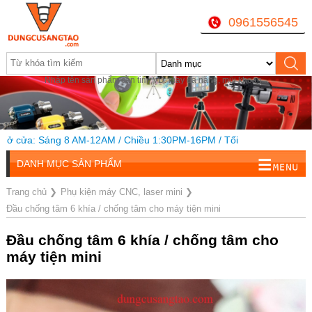
0961556545
Nhập tên sản phẩm cần tìm, VD: máy đa năng, mũi khoan...
a: Sáng 8 AM-12AM / Chiều 1:30PM-16PM / Tối
20h
DANH MỤC SẢN PHẨM
Trang chủ
❯
Phụ kiện máy CNC, laser mini
❯
Đầu chống tâm 6 khía / chống tâm cho máy tiện mini
Đầu chống tâm 6 khía / chống tâm cho
máy tiện mini