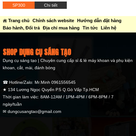
SP300
Chi tiết
Trang chủ
Chính sách website
Hướng dẫn đặt hàng
Bảo hành, Đổi trả
Địa chỉ mua hàng
Tin tức
Liên hệ
SHOP DỤNG CỤ SÁNG TẠO
Dụng cụ sáng tạo | Chuyên cung cấp sỉ & lẻ máy khoan và phụ kiện
khoan, cắt, mài, đánh bóng
☎ Hotline/Zalo: Mr.Minh 0961556545
★ 134 Lương Ngọc Quyến P.5 Q.Gò Vấp Tp.HCM
Thời gian làm việc: 8AM-12AM / 1PM-4PM / 6PM-8PM / 7
ngày/tuần
✉ dungcusangtao@gmail.com