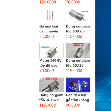
phẳng - độ
dùng cho mũi
120.000đ
70.000đ
hạt: thô #46
taro từ M1-
M12
Đá mài loại
Động cơ giảm
dài chuyên
tốc JGA25-
dùng mài
370 3-12 VDC.
21.000đ
115.000đ
khuôn kim
Motor hộp số
loại, đá mài
mini JGA25-
cạnh,...
370...
Motor 540 6V
Động cơ giảm
tốc độ cao
tốc JGA25-
20.000 vòng/
310 6-12 VDC.
70.000đ
115.000đ
phút, high
Motor hộp số
torque
mini JGA25-
310
Động cơ giảm
Dao tiện hạt
tốc JGY370
gỗ tròn (bằng
DC bánh răng
thép trắng)
115.000đ
90.000đ
tự khóa mô-
trục 8mm