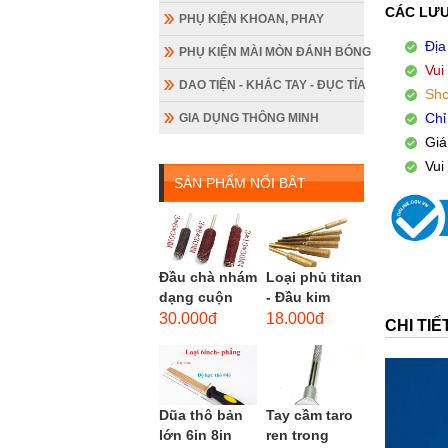
Giá
PHỤ KIỆN KHOAN, PHAY
Vui
PHỤ KIỆN MÀI MÒN ĐÁNH BÓNG
DAO TIỆN - KHẮC TAY - ĐỤC TỈA
GIA DỤNG THÔNG MINH
SẢN PHẨM NỔI BẬT
Đầu chà nhám
Loại phủ titan
dạng cuộn
- Đầu kim
loại dài gắn
cương hình
30.000đ
18.000đ
CHI TI
máy khoan,
trụ loại dài
cốt 3mm
(mũi mài...
đầu...
Dũa thô bản
Tay cầm taro
lớn 6in 8in
ren trong