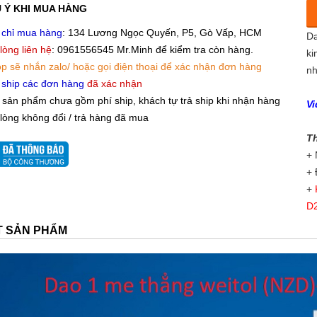
 sản phẩm chưa gồm phí ship, khách tự trả ship khi nhận hàng
Da
 lòng không đổi / trả hàng đã mua
Da
ki
D
nh
Vi
Da
Th
+ 
D
+ 
+
D
Da
ẾT SẢN PHẨM