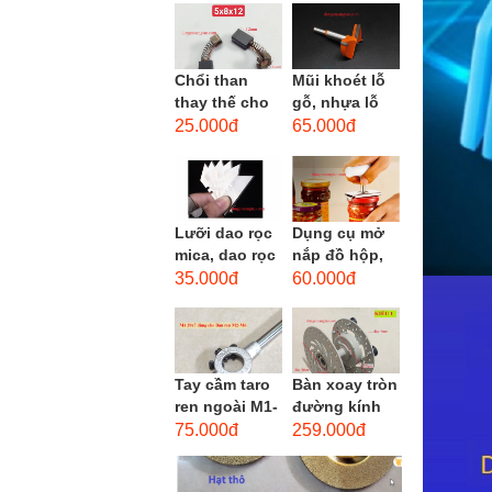
men xoắn
cao...
Chổi than
Mũi khoét lỗ
thay thế cho
gỗ, nhựa lỗ
động cơ, chổi
lớn D40mm-
25.000đ
65.000đ
than sửa
D60mm (Hole
motor máy
opener)
khoan,...
Lưỡi dao rọc
Dụng cụ mở
mica, dao rọc
nắp đồ hộp,
cáp hình
mở nắp lon
35.000đ
60.000đ
thang
thủy tinh
đường kính...
Tay cầm taro
Bàn xoay tròn
ren ngoài M1-
đường kính
M1.8 (mã
22cm bằng
75.000đ
259.000đ
16x5) / Tay
sắt
vặn Bàn ren