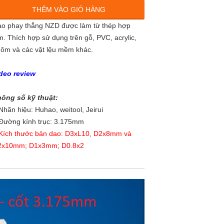
o phay thẳng NZD 2x10mm (10 cái)
THÊM VÀO GIỎ HÀNG
190.000đ
o phay thẳng NZD được làm từ thép hợp
m. Thích hợp sử dụng trên gỗ, PVC, acrylic,
ao phay thẳng NZD 1x3mm
ôm và các vật lệu mềm khác.
20.000đ
deo review
o phay thẳng NZD 1x3mm (10 cái)
190.000đ
ông số kỹ thuật:
Nhãn hiệu: Huhao, weitool, Jeirui
ao phay thẳng NZD 0.8x2mm
Đường kính trục: 3.175mm
20.000đ
Kích thước bản dao: D3xL10, D2x8mm và
2x10mm; D1x3mm; D0.8x2
o phay thẳng NZD 0.8x2mm (10 cái)
190.000đ