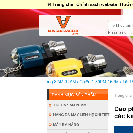
Trang chủ
Chính sách website
Hướng
Nhập tên sản p
g 8 AM-12AM / Chiều 1:30PM-16PM / Tối 18h-20h
DANH MỤC SẢN PHẨM
Trang chủ
TẤT CẢ SẢN PHẨM
Dao p
các k
HÀNG RÃ MÁY-LIÊN HỆ CHI TIẾT
MÁY ĐA NĂNG