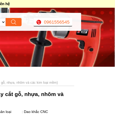
iên hệ
0961556545
t gỗ, nhựa, nhôm và các kim loại mềm)
ay cắt gỗ, nhựa, nhôm và
ân loại
: Dao khắc CNC