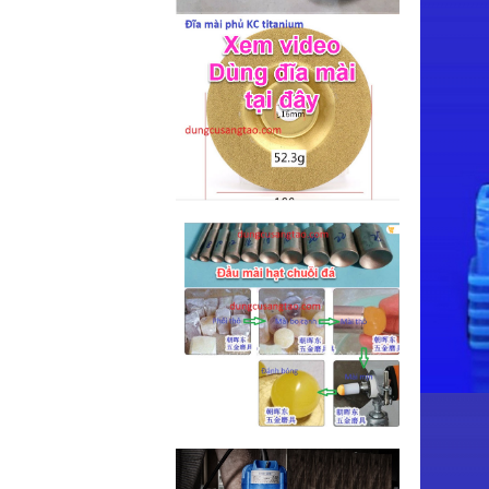
M2-M6 (mã...