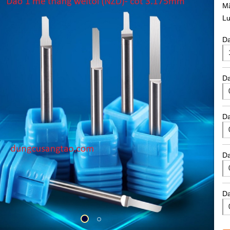
M
L
D
Da
D
Da
 Ý KHI MUA HÀNG
 chỉ mua hàng
: 134 Lương Ngọc Quyến, P5, Gò Vấp, HCM
 lòng liên hệ
: 0961556545 Mr.Minh để kiểm tra còn hàng.
D
p sẽ nhắn zalo/ hoặc gọi điện thoại để xác nhận đơn hàng
 ship các đơn hàng
đã xác nhận