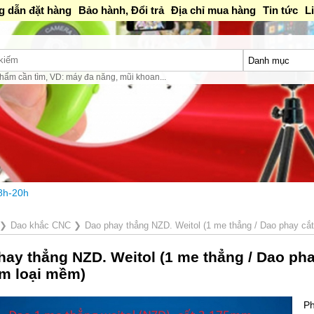
 dẫn đặt hàng
Bảo hành, Đổi trả
Địa chỉ mua hàng
Tin tức
L
hẩm cần tìm, VD: máy đa năng, mũi khoan...
❯
Dao khắc CNC
❯
Dao phay thẳng NZD. Weitol (1 me thẳng / Dao phay cắ
hay thẳng NZD. Weitol (1 me thẳng / Dao ph
im loại mềm)
Ph