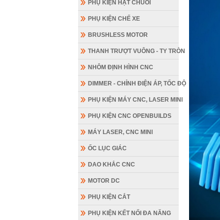
PHỤ KIỆN HẠT CHUỖI
PHỤ KIỆN CHẾ XE
BRUSHLESS MOTOR
THANH TRƯỢT VUÔNG - TY TRÒN
NHÔM ĐỊNH HÌNH CNC
DIMMER - CHỈNH ĐIỆN ÁP, TỐC ĐỘ
PHỤ KIỆN MÁY CNC, LASER MINI
PHỤ KIỆN CNC OPENBUILDS
MÁY LASER, CNC MINI
ỐC LỤC GIÁC
CÁC LƯU
DAO KHẮC CNC
Địa
MOTOR DC
Vui
Sho
PHỤ KIỆN CẮT
Chỉ
PHỤ KIỆN KẾT NỐI ĐA NĂNG