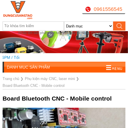
0961556545
Nhập tên sản phẩm cần tìm, VD: máy đa năng, mũi khoan...
M / Tối
DANH MỤC SẢN PHẨM
Trang chủ
❯
Phụ kiện máy CNC, laser mini
❯
Board Bluetooth CNC - Mobile control
Board Bluetooth CNC - Mobile control