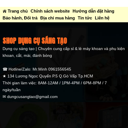
Trang chủ
Chính sách website
Hướng dẫn đặt hàng
Bảo hành, Đổi trả
Địa chỉ mua hàng
Tin tức
Liên hệ
SHOP DỤNG CỤ SÁNG TẠO
Dụng cụ sáng tạo | Chuyên cung cấp sỉ & lẻ máy khoan và phụ kiện
khoan, cắt, mài, đánh bóng
☎ Hotline/Zalo: Mr.Minh 0961556545
★ 134 Lương Ngọc Quyến P.5 Q.Gò Vấp Tp.HCM
Thời gian làm việc: 8AM-12AM / 1PM-4PM / 6PM-8PM / 7
ngày/tuần
✉ dungcusangtao@gmail.com