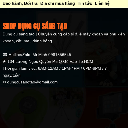
Bảo hành, Đổi trả
Địa chỉ mua hàng
Tin tức
Liên hệ
SHOP DỤNG CỤ SÁNG TẠO
Dụng cụ sáng tạo | Chuyên cung cấp sỉ & lẻ máy khoan và phụ kiện
khoan, cắt, mài, đánh bóng
☎ Hotline/Zalo: Mr.Minh 0961556545
★ 134 Lương Ngọc Quyến P.5 Q.Gò Vấp Tp.HCM
Thời gian làm việc: 8AM-12AM / 1PM-4PM / 6PM-8PM / 7
ngày/tuần
✉ dungcusangtao@gmail.com