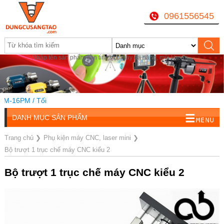
0961556545
Nhập tên sản phẩm cần tìm, VD: máy đa năng, mũi khoan...
M-16PM / Tối
DANH MỤC SẢN PHẨM
Trang chủ
❯
Phụ kiện máy CNC, laser mini
❯
Bộ trượt 1 trục chế máy CNC kiểu 2
Bộ trượt 1 trục chế máy CNC kiểu 2