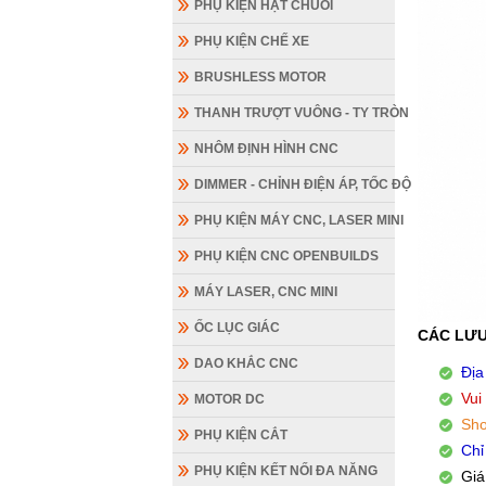
PHỤ KIỆN HẠT CHUỖI
PHỤ KIỆN CHẾ XE
BRUSHLESS MOTOR
THANH TRƯỢT VUÔNG - TY TRÒN
NHÔM ĐỊNH HÌNH CNC
DIMMER - CHỈNH ĐIỆN ÁP, TỐC ĐỘ
PHỤ KIỆN MÁY CNC, LASER MINI
PHỤ KIỆN CNC OPENBUILDS
MÁY LASER, CNC MINI
ỐC LỤC GIÁC
CÁC LƯU
DAO KHẮC CNC
Địa
Vui
MOTOR DC
Sho
PHỤ KIỆN CẮT
Chỉ
PHỤ KIỆN KẾT NỐI ĐA NĂNG
Giá