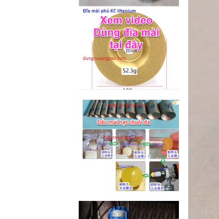
M2-M6 (mã...