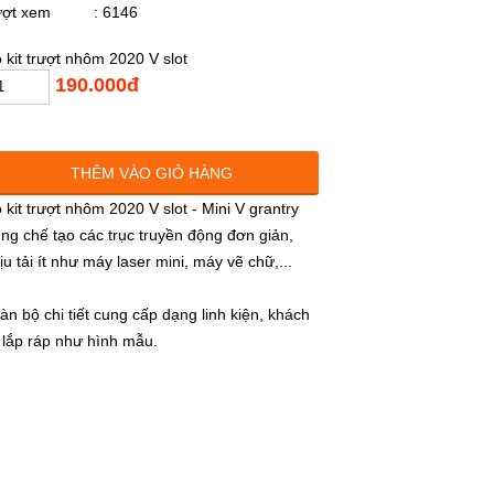
ượt xem
: 6146
 kit trượt nhôm 2020 V slot
190.000đ
THÊM VÀO GIỎ HÀNG
 kit trượt nhôm 2020 V slot - Mini V grantry
ng chế tạo các trục truyền động đơn giản,
ịu tải ít như máy laser mini, máy vẽ chữ,...
àn bộ chi tiết cung cấp dạng linh kiện, khách
 lắp ráp như hình mẫu.