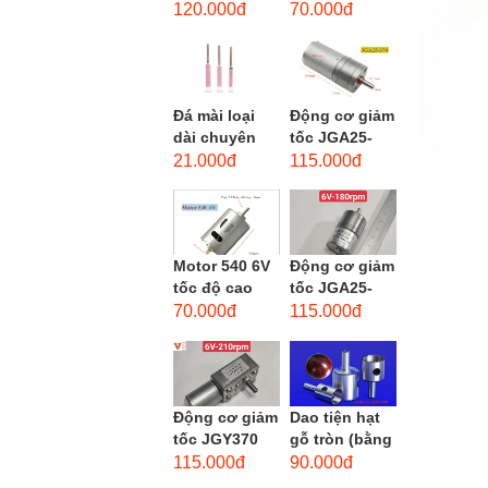
phẳng - độ
dùng cho mũi
120.000đ
70.000đ
hạt: thô #46
taro từ M1-
M12
Đá mài loại
Động cơ giảm
dài chuyên
tốc JGA25-
dùng mài
370 3-12 VDC.
21.000đ
115.000đ
khuôn kim
Motor hộp số
loại, đá mài
mini JGA25-
cạnh,...
370...
Motor 540 6V
Động cơ giảm
tốc độ cao
tốc JGA25-
20.000 vòng/
310 6-12 VDC.
70.000đ
115.000đ
phút, high
Motor hộp số
torque
mini JGA25-
310
Động cơ giảm
Dao tiện hạt
tốc JGY370
gỗ tròn (bằng
DC bánh răng
thép trắng)
115.000đ
90.000đ
tự khóa mô-
trục 8mm