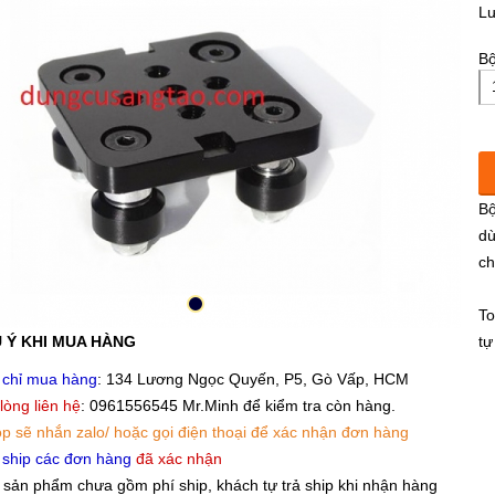
L
Bộ
Bộ
dù
ch
To
 Ý KHI MUA HÀNG
tự
 chỉ mua hàng
: 134 Lương Ngọc Quyến, P5, Gò Vấp, HCM
 lòng liên hệ
: 0961556545 Mr.Minh để kiểm tra còn hàng.
p sẽ nhắn zalo/ hoặc gọi điện thoại để xác nhận đơn hàng
 ship các đơn hàng
đã xác nhận
 sản phẩm chưa gồm phí ship, khách tự trả ship khi nhận hàng