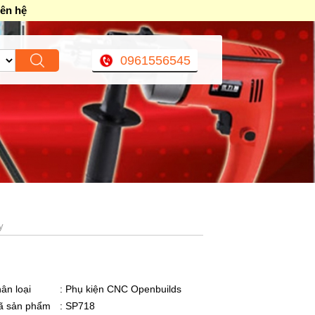
iên hệ
0961556545
y
ân loại
: Phụ kiện CNC Openbuilds
ã sản phẩm
: SP718