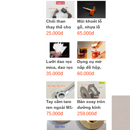
men xoắn
cao...
Chổi than
Mũi khoét lỗ
thay thế cho
gỗ, nhựa lỗ
động cơ, chổi
lớn D40mm-
25.000đ
65.000đ
than sửa
D60mm (Hole
motor máy
opener)
khoan,...
Lưỡi dao rọc
Dụng cụ mở
mica, dao rọc
nắp đồ hộp,
cáp hình
mở nắp lon
35.000đ
60.000đ
thang
thủy tinh
đường kính...
Tay cầm taro
Bàn xoay tròn
ren ngoài M1-
đường kính
M1.8 (mã
22cm bằng
75.000đ
259.000đ
16x5) / Tay
sắt
vặn Bàn ren