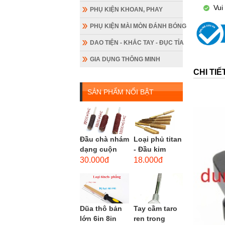
Vui
PHỤ KIỆN KHOAN, PHAY
PHỤ KIỆN MÀI MÒN ĐÁNH BÓNG
DAO TIỆN - KHẮC TAY - ĐỤC TỈA
GIA DỤNG THÔNG MINH
CHI TI
SẢN PHẨM NỔI BẬT
Đầu chà nhám
Loại phủ titan
dạng cuộn
- Đầu kim
loại dài gắn
cương hình
30.000đ
18.000đ
máy khoan,
trụ loại dài
cốt 3mm
(mũi mài...
đầu...
Dũa thô bản
Tay cầm taro
lớn 6in 8in
ren trong