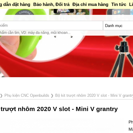
 dẫn đặt hàng
Bảo hành, Đổi trả
Địa chỉ mua hàng
Tin tức
L
hẩm cần tìm, VD: máy đa năng, mũi khoan...
❯
Phụ kiện CNC Openbuilds
❯
Bộ kit trượt nhôm 2020 V slot - Mini V grantr
 trượt nhôm 2020 V slot - Mini V grantry
Ph
M