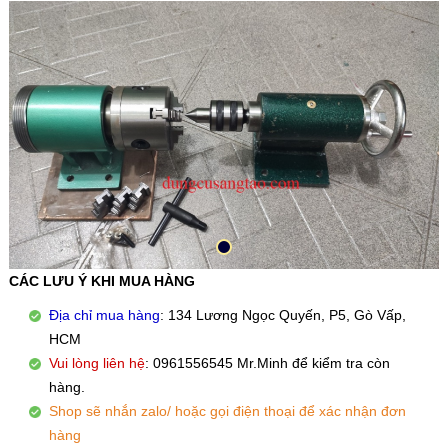
CÁC LƯU Ý KHI MUA HÀNG
Địa chỉ mua hàng
: 134 Lương Ngọc Quyến, P5, Gò Vấp,
HCM
Vui lòng liên hệ
: 0961556545 Mr.Minh để kiểm tra còn
hàng.
Shop sẽ nhắn zalo/ hoặc gọi điện thoại để xác nhận đơn
hàng