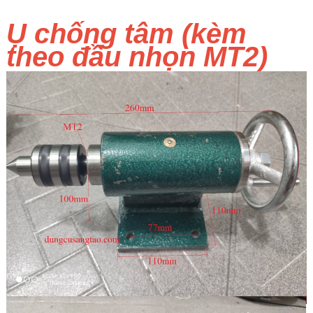
Ụ chống tâm (kèm
theo đầu nhọn MT2)