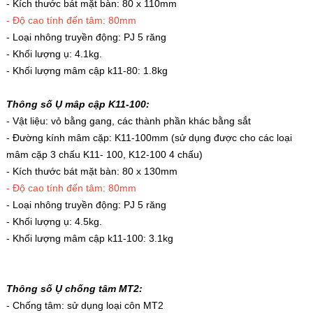
- Kích thước bát mặt bàn: 80 x 110mm
Puly PJ40 (lỗ 10/12/15mm)
- Độ cao tính đến tâm: 80mm
90.000đ
- Loại nhông truyền động: PJ 5 răng
- Khối lượng ụ: 4.1kg.
Puly PJ30 (lỗ 8mm /10mm)
- Khối lượng mâm cập k11-80: 1.8kg
70.000đ
Thông số Ụ mâp cập K11-100:
Puly PJ15 lỗ 5mm
- Vật liệu: vỏ bằng gang, các thành phần khác bằng sắt
50.000đ
- Đường kính mâm cặp: K11-100mm (sử dụng được cho các loại
mâm cặp 3 chấu K11- 100, K12-100 4 chấu)
- Kích thước bát mặt bàn: 80 x 130mm
- Độ cao tính đến tâm: 80mm
- Loại nhông truyền động: PJ 5 răng
- Khối lượng ụ: 4.5kg.
- Khối lượng mâm cập k11-100: 3.1kg
Thông số Ụ chống tâm MT2:
- Chống tâm: sử dụng loại côn MT2