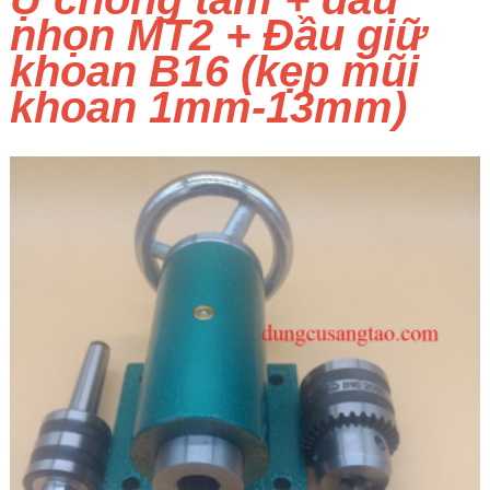
nhọn MT2 + Đầu giữ
khoan B16 (kẹp mũi
khoan 1mm-13mm)