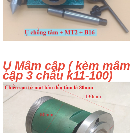
Ụ Mâm cập ( kèm mâm
cập 3 chấu k11-100)