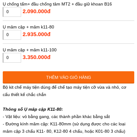
Ụ chống tấm+ đầu chống tâm MT2 + đầu giữ khoan B16
2.090.000đ
Ụ mâm cập + mâm k11-80
2.935.000đ
Ụ mâm cập + mâm k11-100
3.350.000đ
Xích / dây curoa 160J (chu vi 406mm)
THÊM VÀO GIỎ HÀNG
70.000đ
Bộ kit chế máy tiện dùng để chế tạo máy tiện cỡ vừa và nhỏ, cơ
cấu thiết kế chắc chắn
Xích / dây curoa 180J (chu vi 457mm)
80.000đ
Thông số Ụ mâp cập K11-80:
- Vật liệu: vỏ bằng gang, các thành phần khác bằng sắt
Xích / dây curoa 220J (chu vi 559mm)
- Đường kính mâm cặp: K11-80mm (sử dụng được cho các loại
90.000đ
mâm cặp 3 chấu K11- 80, K12-80 4 chấu, hoặc K01-80 3 chấu)