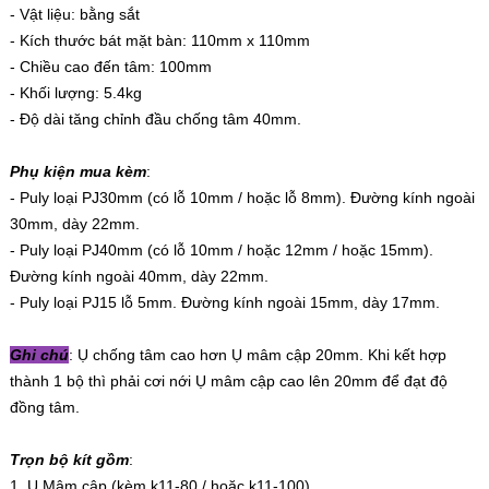
- Vật liệu: bằng sắt
- Kích thước bát mặt bàn: 110mm x 110mm
- Chiều cao đến tâm: 100mm
- Khối lượng: 5.4kg
- Độ dài tăng chỉnh đầu chống tâm 40mm.
Phụ kiện mua kèm
:
- Puly loại PJ30mm (có lỗ 10mm / hoặc lỗ 8mm). Đường kính ngoài
30mm, dày 22mm.
- Puly loại PJ40mm (có lỗ 10mm / hoặc 12mm / hoặc 15mm).
Đường kính ngoài 40mm, dày 22mm.
- Puly loại PJ15 lỗ 5mm. Đường kính ngoài 15mm, dày 17mm.
Ghi chú
: Ụ chống tâm cao hơn Ụ mâm cập 20mm. Khi kết hợp
thành 1 bộ thì phải cơi nới Ụ mâm cập cao lên 20mm để đạt độ
đồng tâm.
Trọn bộ kít gồm
:
1. Ụ Mâm cập (kèm k11-80 / hoặc k11-100)