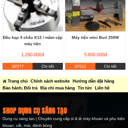
Đầu kẹp 4 chấu K12 / mâm cập
Máy tiện mini Burt 250W
máy tiện
1.290.000đ
5.800.000đ
SP277
Chi tiết
SP522
Chi tiết
Trang chủ
Chính sách website
Hướng dẫn đặt hàng
Bảo hành, Đổi trả
Địa chỉ mua hàng
Tin tức
Liên hệ
SHOP DỤNG CỤ SÁNG TẠO
Dụng cụ sáng tạo | Chuyên cung cấp sỉ & lẻ máy khoan và phụ kiện
khoan, cắt, mài, đánh bóng