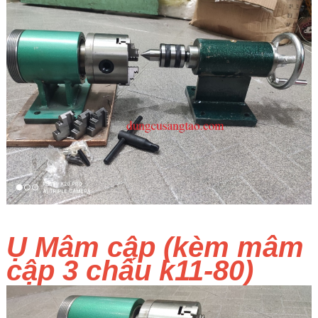
Ụ Mâm cập (kèm mâm
cập 3 chấu k11-80)