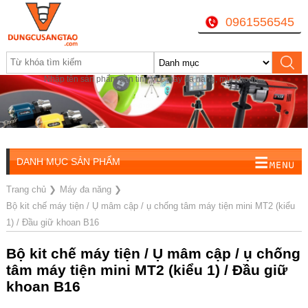
0961556545
Nhập tên sản phẩm cần tìm, VD: máy đa năng, mũi khoan...
Mở cửa: Sáng 8 AM-12AM / Chiều 1:30PM-16PM / Tối
18h-20h
DANH MỤC SẢN PHẨM
Trang chủ
❯
Máy đa năng
❯
Bộ kit chế máy tiện / Ụ mâm cập / ụ chống tâm máy tiện mini MT2 (kiểu
1) / Đầu giữ khoan B16
Bộ kit chế máy tiện / Ụ mâm cập / ụ chống
tâm máy tiện mini MT2 (kiểu 1) / Đầu giữ
khoan B16