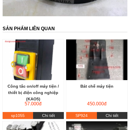
SẢN PHẨM LIÊN QUAN
Công tắc on/off máy tiện /
Bát chế máy tiện
thiết bị điện công nghiệp
(KAO5)
57.000đ
450.000đ
sp1055
Chi tiết
SP924
Chi tiết