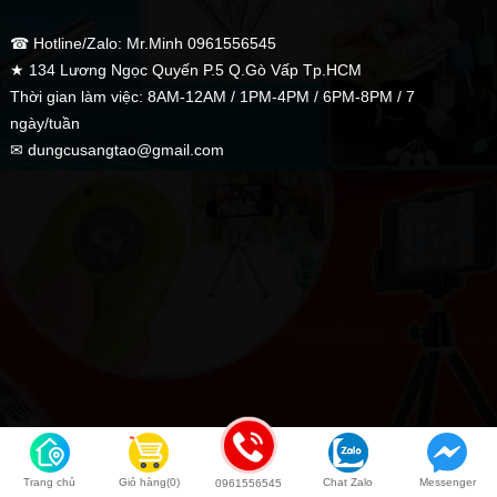
☎ Hotline/Zalo: Mr.Minh 0961556545
★ 134 Lương Ngọc Quyến P.5 Q.Gò Vấp Tp.HCM
Thời gian làm việc: 8AM-12AM / 1PM-4PM / 6PM-8PM / 7
ngày/tuần
✉ dungcusangtao@gmail.com
Trang chủ
Giỏ hàng(0)
Chat Zalo
Messenger
0961556545