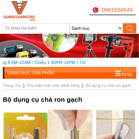
0961556545
Nhập tên sản phẩm cần tìm, VD: máy đa năng, mũi khoan...
 8 AM-12AM / Chiều 1:30PM-16PM / Tối
DANH MỤC SẢN PHẨM
Trang chủ
❯
Phụ kiện mài mòn đánh bóng
❯
Bộ dụng cụ chà ron gạch
Bộ dụng cụ chà ron gạch