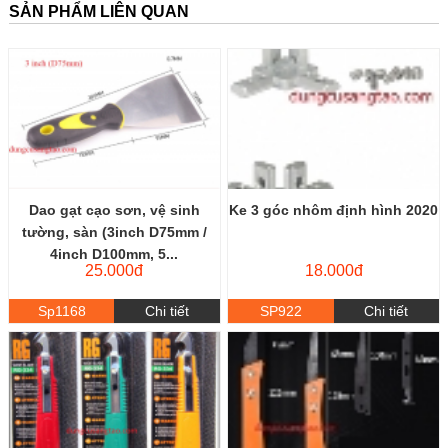
SẢN PHẨM LIÊN QUAN
Dao gạt cạo sơn, vệ sinh
Ke 3 góc nhôm định hình 2020
tường, sàn (3inch D75mm /
4inch D100mm, 5...
25.000đ
18.000đ
Sp1168
Chi tiết
SP922
Chi tiết