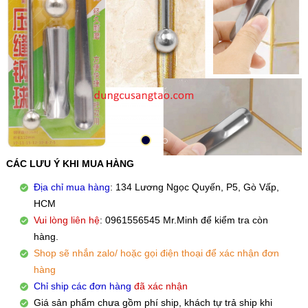
CÁC LƯU Ý KHI MUA HÀNG
Địa chỉ mua hàng
: 134 Lương Ngọc Quyến, P5, Gò Vấp,
HCM
Vui lòng liên hệ
: 0961556545 Mr.Minh để kiểm tra còn
hàng.
Shop sẽ nhắn zalo/ hoặc gọi điện thoại để xác nhận đơn
hàng
Chỉ ship các đơn hàng
đã xác nhận
Giá sản phẩm chưa gồm phí ship, khách tự trả ship khi