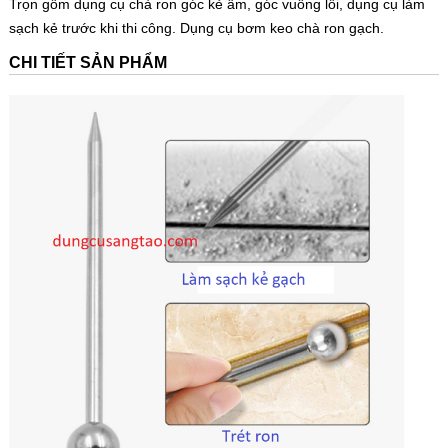
Trọn gồm dụng cụ chà ron góc kẻ âm, góc vuông lồi, dụng cụ làm
sạch kẻ trước khi thi công. Dụng cụ bơm keo chà ron gạch.
CHI TIẾT SẢN PHẨM