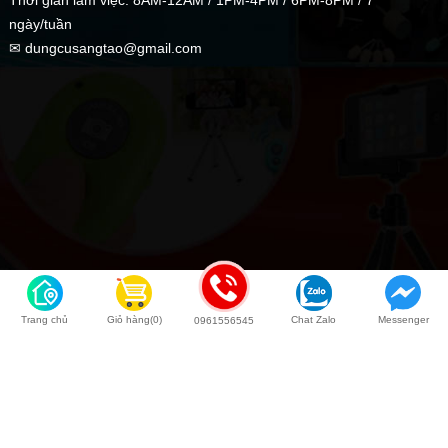
ngày/tuần
✉ dungcusangtao@gmail.com
Trang chủ
Giỏ hàng(0)
Chat Zalo
Messenger
0961556545
Back to top
COPYRIGHT © 2020 Dụng Cụ Sáng Tạo | Kingweb.vn