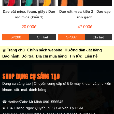
Dao cắt mica, foam, giấy / Dao
Dao cắt mica kiểu 2 - Dao cạo
rọc mica (kiểu 1)
ron gạch
20.000đ
47.000đ
SP280
Chi tiết
SP897
Chi tiết
Trang chủ
Chính sách website
Hướng dẫn đặt hàng
Bảo hành, Đổi trả
Địa chỉ mua hàng
Tin tức
Liên hệ
SHOP DỤNG CỤ SÁNG TẠO
Dụng cụ sáng tạo | Chuyên cung cấp sỉ & lẻ máy khoan và phụ kiện
khoan, cắt, mài, đánh bóng
☎ Hotline/Zalo: Mr.Minh 0961556545
★ 134 Lương Ngọc Quyến P.5 Q.Gò Vấp Tp.HCM
Thời gian làm việc: 8AM-12AM / 1PM-4PM / 6PM-8PM / 7