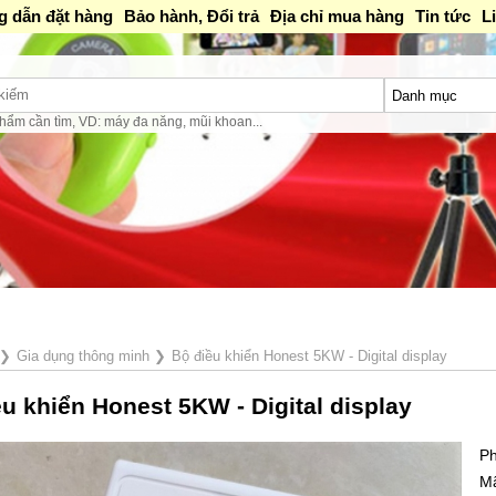
 dẫn đặt hàng
Bảo hành, Đổi trả
Địa chỉ mua hàng
Tin tức
L
hẩm cần tìm, VD: máy đa năng, mũi khoan...
❯
Gia dụng thông minh
❯
Bộ điều khiển Honest 5KW - Digital display
u khiển Honest 5KW - Digital display
Ph
M