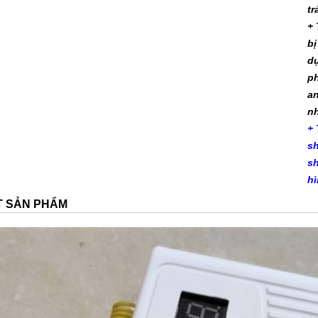
tr
+
bị
dụ
ph
an
nh
+ 
s
sh
hì
ẾT SẢN PHẨM