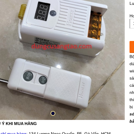
L
Ho
Bộ
dù
wi
sả
cá
nh
th
bị
só
bấ
 Ý KHI MUA HÀNG
 chỉ mua hàng
: 134 Lương Ngọc Quyến, P5, Gò Vấp, HCM