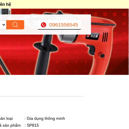
iên hệ
0961556545
ân loại
: Gia dụng thông minh
ã sản phẩm
: SP815