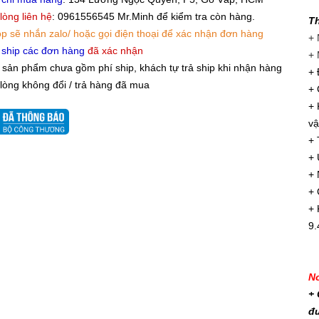
 lòng liên hệ
: 0961556545 Mr.Minh để kiểm tra còn hàng.
Th
p sẽ nhắn zalo/ hoặc gọi điện thoại để xác nhận đơn hàng
+ 
 ship các đơn hàng
đã xác nhận
+ 
 sản phẩm chưa gồm phí ship, khách tự trả ship khi nhận hàng
+ 
 lòng không đổi / trả hàng đã mua
+ 
+ 
vậ
+ 
+ 
+ 
+ 
+ 
9.
No
+ 
đư