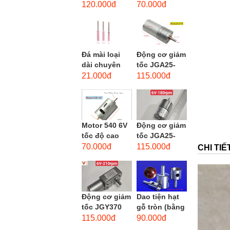
phẳng - độ
dùng cho mũi
120.000đ
70.000đ
hạt: thô #46
taro từ M1-
M12
Đá mài loại
Động cơ giảm
dài chuyên
tốc JGA25-
dùng mài
370 3-12 VDC.
21.000đ
115.000đ
khuôn kim
Motor hộp số
loại, đá mài
mini JGA25-
cạnh,...
370...
Motor 540 6V
Động cơ giảm
tốc độ cao
tốc JGA25-
20.000 vòng/
310 6-12 VDC.
70.000đ
115.000đ
CHI TI
phút, high
Motor hộp số
torque
mini JGA25-
310
Động cơ giảm
Dao tiện hạt
tốc JGY370
gỗ tròn (bằng
DC bánh răng
thép trắng)
115.000đ
90.000đ
tự khóa mô-
trục 8mm