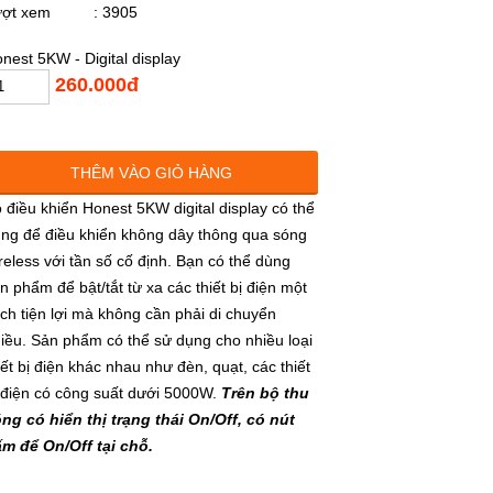
ượt xem
: 3905
nest 5KW - Digital display
260.000đ
THÊM VÀO GIỎ HÀNG
 điều khiển Honest 5KW digital display có thể
ng để điều khiển không dây thông qua sóng
reless với tần số cố định. Bạn có thể dùng
n phẩm để bật/tắt từ xa các thiết bị điện một
ch tiện lợi mà không cần phải di chuyển
iều. Sản phẩm có thể sử dụng cho nhiều loại
iết bị điện khác nhau như đèn, quạt, các thiết
 điện có công suất dưới 5000W.
Trên bộ thu
ng có hiển thị trạng thái On/Off, có nút
m để On/Off tại chỗ.