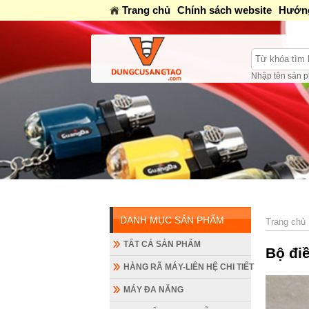
Trang chủ
Chính sách website
Hướng
Nhập tên sản p
DANH MỤC SẢN PHẨM
Trang chủ
TẤT CẢ SẢN PHẨM
Bộ điề
HÀNG RÃ MÁY-LIÊN HỆ CHI TIẾT
MÁY ĐA NĂNG