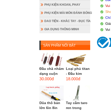
PHỤ KIỆN KHOAN, PHAY
Vui
Sho
PHỤ KIỆN MÀI MÒN ĐÁNH BÓNG
Chỉ
DAO TIỆN - KHẮC TAY - ĐỤC TỈA
Giá
GIA DỤNG THÔNG MINH
Vui
SẢN PHẨM NỔI BẬT
Đầu chà nhám
Loại phủ titan
dạng cuộn
- Đầu kim
loại dài gắn
cương hình
30.000đ
18.000đ
máy khoan,
trụ loại dài
cốt 3mm
(mũi mài...
đầu...
Dũa thô bản
Tay cầm taro
lớn 6in 8in
ren trong