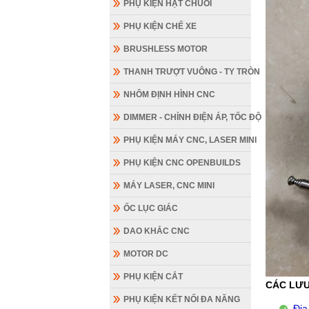
PHỤ KIỆN HẠT CHUỖI
PHỤ KIỆN CHẾ XE
BRUSHLESS MOTOR
THANH TRƯỢT VUÔNG - TY TRÒN
NHÔM ĐỊNH HÌNH CNC
DIMMER - CHỈNH ĐIỆN ÁP, TỐC ĐỘ
PHỤ KIỆN MÁY CNC, LASER MINI
PHỤ KIỆN CNC OPENBUILDS
MÁY LASER, CNC MINI
ỐC LỤC GIÁC
DAO KHẮC CNC
MOTOR DC
PHỤ KIỆN CẮT
CÁC LƯU
PHỤ KIỆN KẾT NỐI ĐA NĂNG
Địa