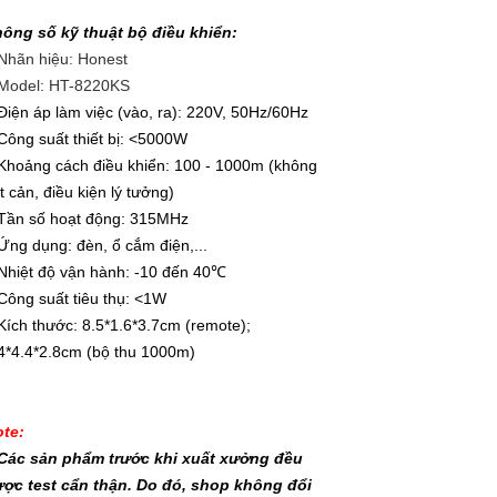
ông số kỹ thuật bộ điều khiển:
Nhãn hiệu: Honest
Model: HT-8220KS
Điện áp làm việc (vào, ra): 220V, 50Hz/60Hz
Công suất thiết bị: <5000W
Khoảng cách điều khiển: 100 - 1000m (không
t cản, điều kiện lý tưởng)
Tần số hoạt động: 315MHz
Ứng dụng: đèn, ổ cắm điện,...
Nhiệt độ vận hành: -10 đến 40℃
Công suất tiêu thụ: <1W
Kích thước: 8.5*1.6*3.7cm (remote);
4*4.4*2.8cm (bộ thu 1000m)
te:
Các sản phẩm trước khi xuất xưởng đều
ợc test cẩn thận. Do đó, shop không đổi