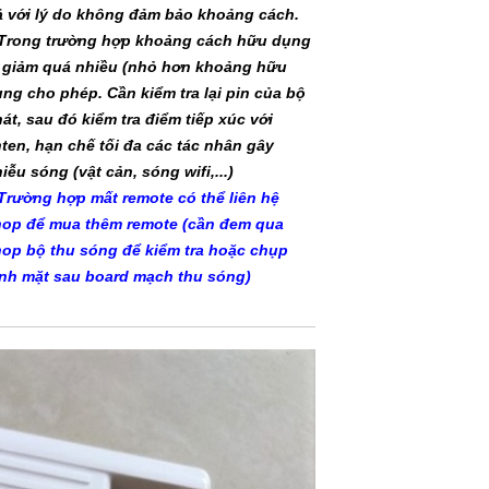
ả với lý do không đảm bảo khoảng cách.
 Trong trường hợp khoảng cách hữu dụng
 giảm quá nhiều (nhỏ hơn khoảng hữu
ng cho phép. Cần kiểm tra lại pin của bộ
át, sau đó kiểm tra điểm tiếp xúc với
ten, hạn chế tối đa các tác nhân gây
iễu sóng (vật cản, sóng wifi,...)
Trường hợp mất remote có thể liên hệ
hop để mua thêm remote (cần đem qua
op bộ thu sóng để kiểm tra hoặc chụp
nh mặt sau board mạch thu sóng)