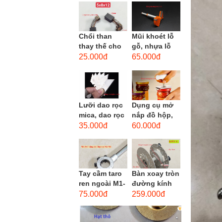
men xoắn
cao...
Chổi than
Mũi khoét lỗ
thay thế cho
gỗ, nhựa lỗ
động cơ, chổi
lớn D40mm-
25.000đ
65.000đ
than sửa
D60mm (Hole
motor máy
opener)
khoan,...
Lưỡi dao rọc
Dụng cụ mở
mica, dao rọc
nắp đồ hộp,
cáp hình
mở nắp lon
35.000đ
60.000đ
thang
thủy tinh
đường kính...
Tay cầm taro
Bàn xoay tròn
ren ngoài M1-
đường kính
M1.8 (mã
22cm bằng
75.000đ
259.000đ
16x5) / Tay
sắt
vặn Bàn ren