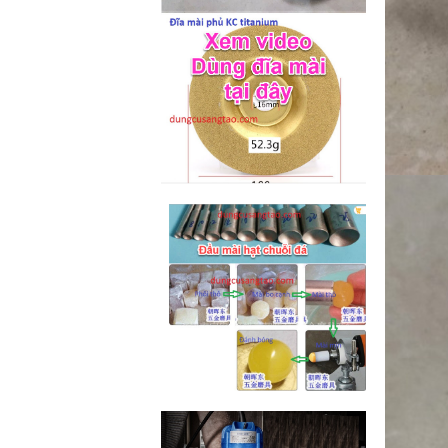
M2-M6 (mã...