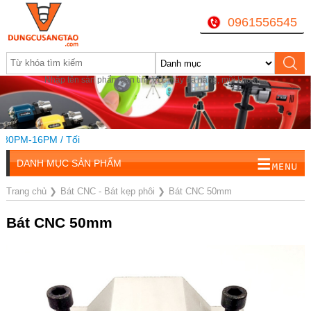
0961556545
Nhập tên sản phẩm cần tìm, VD: máy đa năng, mũi khoan...
30PM-16PM / Tối
DANH MỤC SẢN PHẨM
Trang chủ
❯
Bát CNC - Bát kẹp phôi
❯
Bát CNC 50mm
Bát CNC 50mm