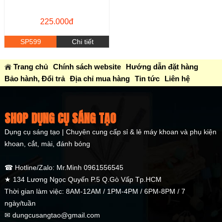
225.000đ
SP599
Chi tiết
Trang chủ
Chính sách website
Hướng dẫn đặt hàng
Bảo hành, Đổi trả
Địa chỉ mua hàng
Tin tức
Liên hệ
SHOP DỤNG CỤ SÁNG TẠO
Dụng cụ sáng tạo | Chuyên cung cấp sỉ & lẻ máy khoan và phụ kiện
khoan, cắt, mài, đánh bóng
☎ Hotline/Zalo: Mr.Minh 0961556545
★ 134 Lương Ngọc Quyến P.5 Q.Gò Vấp Tp.HCM
Thời gian làm việc: 8AM-12AM / 1PM-4PM / 6PM-8PM / 7
ngày/tuần
✉ dungcusangtao@gmail.com