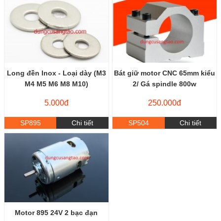
Long đền Inox - Loại dày (M3
Bát giữ motor CNC 65mm kiểu
M4 M5 M6 M8 M10)
2/ Gá spindle 800w
5.000đ
250.000đ
SP895
Chi tiết
SP504
Chi tiết
Motor 895 24V 2 bạc đạn