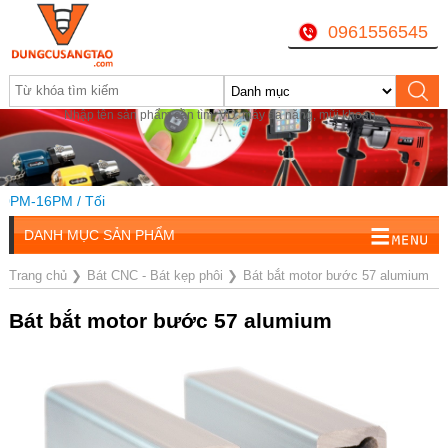
0961556545
Nhập tên sản phẩm cần tìm, VD: máy đa năng, mũi khoan...
PM-16PM / Tối
DANH MỤC SẢN PHẨM
Trang chủ
❯
Bát CNC - Bát kẹp phôi
❯
Bát bắt motor bước 57 alumium
Bát bắt motor bước 57 alumium