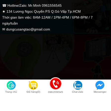
☎ Hotline/Zalo: Mr.Minh 0961556545
★ 134 Lương Ngọc Quyến P.5 Q.Gò Vấp Tp.HCM
Thời gian làm việc: 8AM-12AM / 1PM-4PM / 6PM-8PM / 7
ngày/tuần
✉ dungcusangtao@gmail.com
Trang chủ
Giỏ hàng(0)
Chat Zalo
Messenger
0961556545