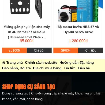
Miếng gắn phụ kiện cho máy
Bộ motor bước HBS 57 và
in 3D Nema17 / nema23
Hybrid servo Drive
(Threaded Rod Plate -...
95.000đ
1.280.000đ
sp1005
Chi tiết
SP834
Chi tiết
Trang chủ
Chính sách website
Hướng dẫn đặt hàng
Bảo hành, Đổi trả
Địa chỉ mua hàng
Tin tức
Liên hệ
SHOP DỤNG CỤ SÁNG TẠO
Dụng cụ sáng tạo | Chuyên cung cấp sỉ & lẻ máy khoan và phụ kiện
khoan, cắt, mài, đánh bóng