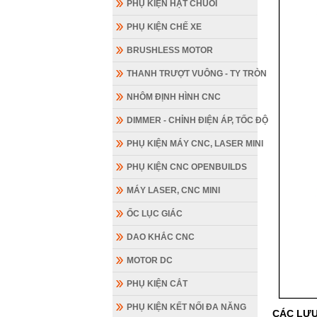
PHỤ KIỆN HẠT CHUỖI
PHỤ KIỆN CHẾ XE
BRUSHLESS MOTOR
THANH TRƯỢT VUÔNG - TY TRÒN
NHÔM ĐỊNH HÌNH CNC
DIMMER - CHỈNH ĐIỆN ÁP, TỐC ĐỘ
PHỤ KIỆN MÁY CNC, LASER MINI
PHỤ KIỆN CNC OPENBUILDS
MÁY LASER, CNC MINI
ỐC LỤC GIÁC
DAO KHẮC CNC
MOTOR DC
PHỤ KIỆN CẮT
PHỤ KIỆN KẾT NỐI ĐA NĂNG
CÁC LƯU