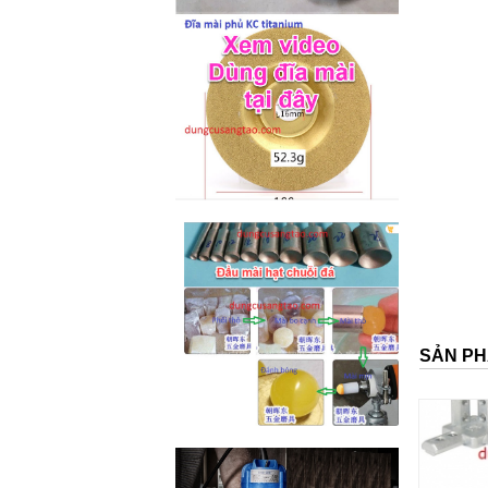
M2-M6 (mã...
SẢN PH