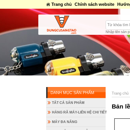
Trang chủ
Chính sách website
Hướng
Nhập tên sản p
DANH MỤC SẢN PHẨM
Trang chủ
TẤT CẢ SẢN PHẨM
Bản l
HÀNG RÃ MÁY-LIÊN HỆ CHI TIẾT
MÁY ĐA NĂNG