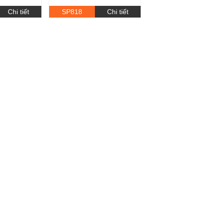
Chi tiết
SP818
Chi tiết