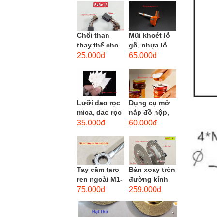
men xoắn
cao...
Chổi than
Mũi khoét lỗ
thay thế cho
gỗ, nhựa lỗ
động cơ, chổi
lớn D40mm-
25.000đ
65.000đ
than sửa
D60mm (Hole
motor máy
opener)
khoan,...
Lưỡi dao rọc
Dụng cụ mở
mica, dao rọc
nắp đồ hộp,
cáp hình
mở nắp lon
35.000đ
60.000đ
thang
thủy tinh
đường kính...
Tay cầm taro
Bàn xoay tròn
ren ngoài M1-
đường kính
M1.8 (mã
22cm bằng
75.000đ
259.000đ
16x5) / Tay
sắt
vặn Bàn ren