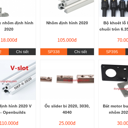
c nhôm định hình
Nhôm định hình 2020
Bộ khoét lỗ 
2020
chuôi tròn 6.3
18.000đ
105.000đ
70.0
2
Chi tiết
SP338
Chi tiết
SP395
ịnh hình 2020 V
Ốc slider bi 2020, 3030,
Bát motor b
 - Openbuilds
4040
nhôm 202
110.000đ
25.000đ
30.0