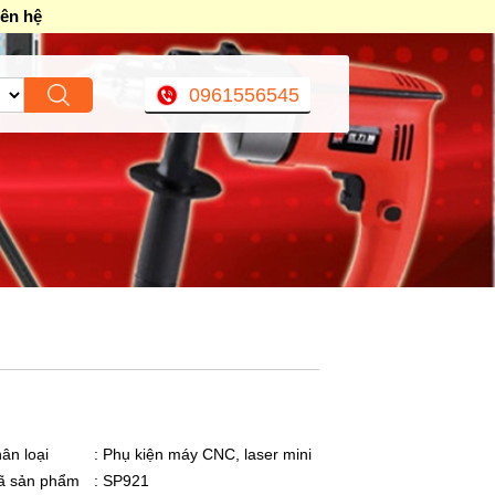
iên hệ
0961556545
ân loại
: Phụ kiện máy CNC, laser mini
ã sản phẩm
: SP921