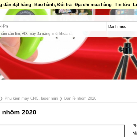
 dẫn đặt hàng
Bảo hành, Đổi trả
Địa chỉ mua hàng
Tin tức
L
hẩm cần tìm, VD: máy đa năng, mũi khoan...
❯
Phụ kiện máy CNC, laser mini
❯
Bản lề nhôm 2020
ề nhôm 2020
Ph
M