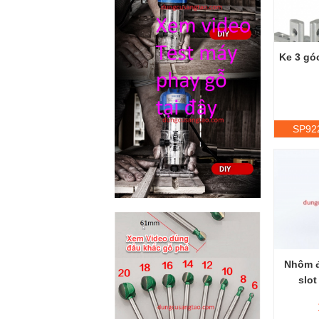
Ke 3 gó
SP92
Nhôm đ
slot