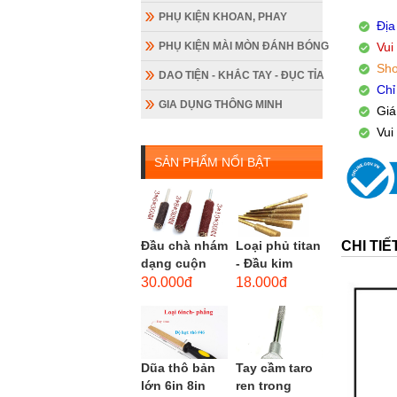
PHỤ KIỆN KHOAN, PHAY
Địa
PHỤ KIỆN MÀI MÒN ĐÁNH BÓNG
Vui
Sho
DAO TIỆN - KHẮC TAY - ĐỤC TỈA
Chỉ
GIA DỤNG THÔNG MINH
Giá
Vui
SẢN PHẨM NỔI BẬT
CHI TI
Đầu chà nhám
Loại phủ titan
dạng cuộn
- Đầu kim
loại dài gắn
cương hình
30.000đ
18.000đ
máy khoan,
trụ loại dài
cốt 3mm
(mũi mài...
đầu...
Dũa thô bản
Tay cầm taro
lớn 6in 8in
ren trong