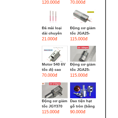
phẳng - độ
dùng cho mũi
120.000đ
70.000đ
hạt: thô #46
taro từ M1-
M12
Đá mài loại
Động cơ giảm
dài chuyên
tốc JGA25-
dùng mài
370 3-12 VDC.
21.000đ
115.000đ
khuôn kim
Motor hộp số
loại, đá mài
mini JGA25-
cạnh,...
370...
Motor 540 6V
Động cơ giảm
tốc độ cao
tốc JGA25-
20.000 vòng/
310 6-12 VDC.
70.000đ
115.000đ
phút, high
Motor hộp số
torque
mini JGA25-
310
Động cơ giảm
Dao tiện hạt
tốc JGY370
gỗ tròn (bằng
DC bánh răng
thép trắng)
115.000đ
90.000đ
tự khóa mô-
trục 8mm