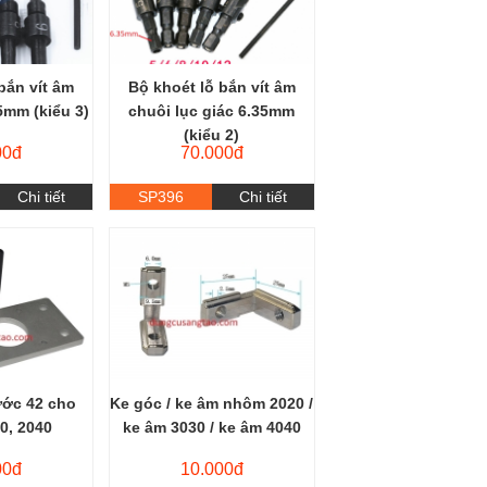
bắn vít âm
Bộ khoét lỗ bắn vít âm
5mm (kiểu 3)
chuôi lục giác 6.35mm
(kiểu 2)
00đ
70.000đ
Chi tiết
SP396
Chi tiết
ước 42 cho
Ke góc / ke âm nhôm 2020 /
0, 2040
ke âm 3030 / ke âm 4040
00đ
10.000đ