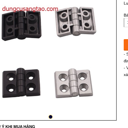
L
Bả
- 
đị
- 
xá
 Ý KHI MUA HÀNG